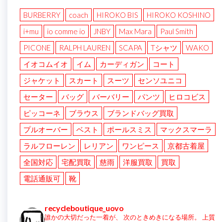
BURBERRY
coach
HIROKO BIS
HIROKO KOSHINO
i+mu
io comme io
JNBY
Max Mara
Paul Smith
PICONE
RALPH LAUREN
SCAPA
Tシャツ
WAKO
イオコムイオ
イム
カーディガン
コート
ジャケット
スカート
スーツ
センソユニコ
セーター
バッグ
バーバリー
パンツ
ヒロコビス
ピッコーネ
ブラウス
ブランドバッグ買取
プルオーバー
ベスト
ポールスミス
マックスマーラ
ラルフローレン
レリアン
ワンピース
京都古着屋
全国対応
宅配買取
慈雨
洋服買取
買取
電話通販可
靴
recycleboutique_uovo
誰かの大切だった一着が、
次のときめきになる場所。
上質