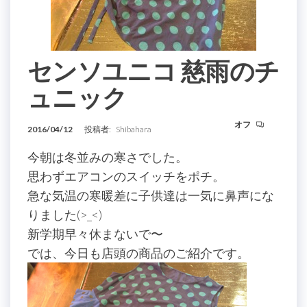
センソユニコ 慈雨のチ
ュニック
オフ
2016/04/12
投稿者:
Shibahara
今朝は冬並みの寒さでした。
思わずエアコンのスイッチをポチ。
急な気温の寒暖差に子供達は一気に鼻声にな
りました(>_<)
新学期早々休まないで〜
では、今日も店頭の商品のご紹介です。