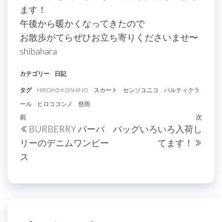
ます！
午後から暖かくなってきたので
お散歩がてらぜひお立ち寄りくださいませ〜
shibahara
カテゴリー
日記
タグ
HIROKO KOSHINO
スカート
センソユニコ
パルティクラ
ール
ヒロココシノ
慈雨
投
過
前
次
次
BURBERRY バーバ
バッグいろいろ入荷し
稿
去
の
リーのデニムワンピー
てます！
の
投
ナ
ス
投
稿
ビ
稿
ゲ
ー
シ