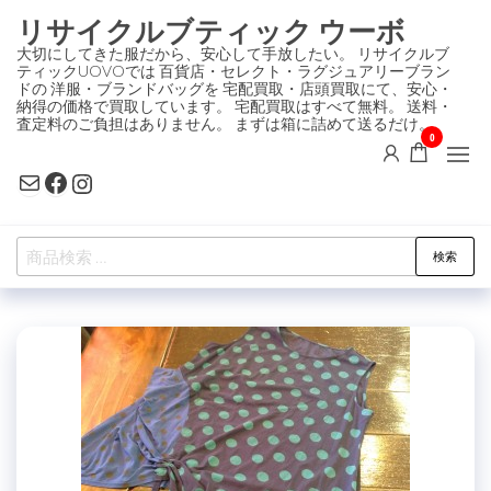
コ
リサイクルブティック ウーボ
ン
大切にしてきた服だから、安心して手放したい。 リサイクルブ
ティックUOVOでは 百貨店・セレクト・ラグジュアリーブラン
テ
ドの 洋服・ブランドバッグを 宅配買取・店頭買取にて、安心・
ン
納得の価格で買取しています。 宅配買取はすべて無料。 送料・
査定料のご負担はありません。 まずは箱に詰めて送るだけ。
ツ
0
に
Mail
Facebook
Instagram
ス
キ
検
ッ
検索
索
プ
対
象: