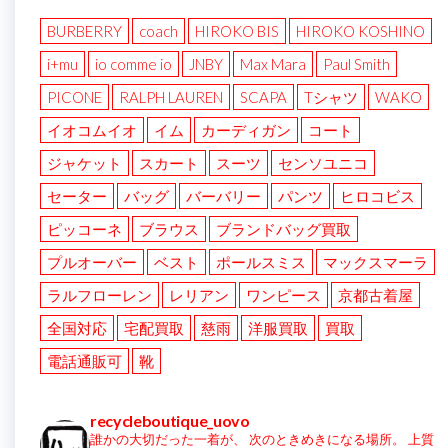
BURBERRY
coach
HIROKO BIS
HIROKO KOSHINO
i+mu
io comme io
JNBY
Max Mara
Paul Smith
PICONE
RALPH LAUREN
SCAPA
Tシャツ
WAKO
イオコムイオ
イム
カーディガン
コート
ジャケット
スカート
スーツ
センソユニコ
セーター
バッグ
バーバリー
パンツ
ヒロコビス
ピッコーネ
ブラウス
ブランドバッグ買取
プルオーバー
ベスト
ポールスミス
マックスマーラ
ラルフローレン
レリアン
ワンピース
京都古着屋
全国対応
宅配買取
慈雨
洋服買取
買取
電話通販可
靴
recycleboutique_uovo
誰かの大切だった一着が、
次のときめきになる場所。
上質