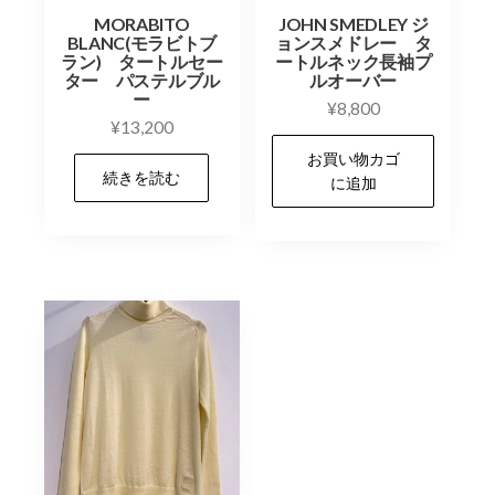
MORABITO
JOHN SMEDLEY ジ
BLANC(モラビトブ
ョンスメドレー タ
ラン) タートルセー
ートルネック長袖プ
ター パステルブル
ルオーバー
ー
¥
8,800
¥
13,200
お買い物カゴ
続きを読む
に追加