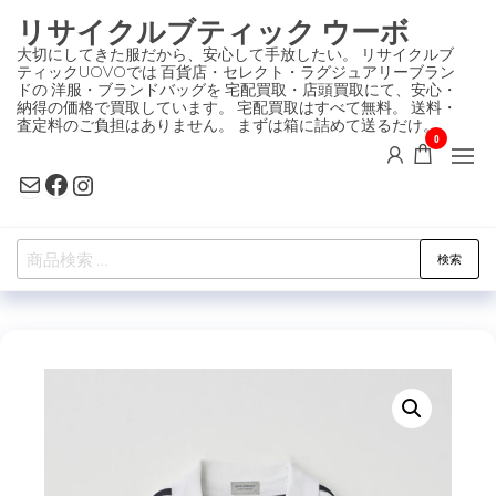
コ
リサイクルブティック ウーボ
ン
大切にしてきた服だから、安心して手放したい。 リサイクルブ
ティックUOVOでは 百貨店・セレクト・ラグジュアリーブラン
テ
ドの 洋服・ブランドバッグを 宅配買取・店頭買取にて、安心・
ン
納得の価格で買取しています。 宅配買取はすべて無料。 送料・
査定料のご負担はありません。 まずは箱に詰めて送るだけ。
ツ
0
に
Mail
Facebook
Instagram
ス
キ
検
ッ
検索
索
プ
対
象: