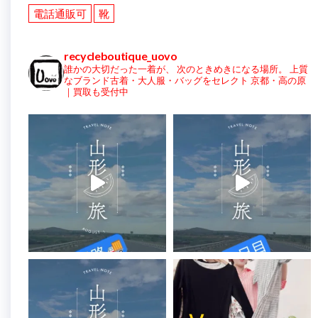
電話通販可
靴
recycleboutique_uovo
誰かの大切だった一着が、
次のときめきになる場所。
上質
なブランド古着・大人服・バッグをセレクト
京都・高の原
｜買取も受付中