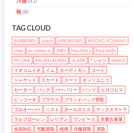
洋服
(41)
靴
(8)
TAG CLOUD
BURBERRY
coach
HIROKO BIS
HIROKO KOSHINO
i+mu
io comme io
JNBY
Max Mara
Paul Smith
PICONE
RALPH LAUREN
SCAPA
Tシャツ
WAKO
イオコムイオ
イム
カーディガン
コート
ジャケット
スカート
スーツ
センソユニコ
セーター
バッグ
バーバリー
パンツ
ヒロコビス
ピッコーネ
ブラウス
ブランドバッグ買取
プルオーバー
ベスト
ポールスミス
マックスマーラ
ラルフローレン
レリアン
ワンピース
京都古着屋
全国対応
宅配買取
慈雨
洋服買取
買取