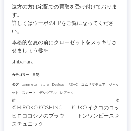
遠方の方は宅配での買取を受け付けておりま
す。
詳しくはウーボのHPをご覧になってくださ
い。
本格的な夏の前にクローゼットをスッキリさ
せましょう😄✨
shibahara
カテゴリー
日記
タグ
comme ca mature
Desigual
REAC
コムサマチュア
ジャケ
ット
スカート
デシグアル
レアック
投
過
前
次
次
HIROKO KOSHINO
IKUKO イクコのコッ
稿
去
の
ヒロココシノのブラウ
トンワンピース
の
投
ナ
スチュニック
投
稿
ビ