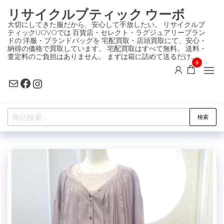
コ
リサイクルブティック ウーボ
ン
大切にしてきた服だから、安心して手放したい。 リサイクルブ
ティックUOVOでは 百貨店・セレクト・ラグジュアリーブラン
テ
ドの 洋服・ブランドバッグを 宅配買取・店頭買取にて、安心・
ン
納得の価格で買取しています。 宅配買取はすべて無料。 送料・
査定料のご負担はありません。 まずは箱に詰めて送るだけ。
ツ
0
に
Mail
Facebook
Instagram
ス
キ
検
ッ
検索
索
プ
対
象: