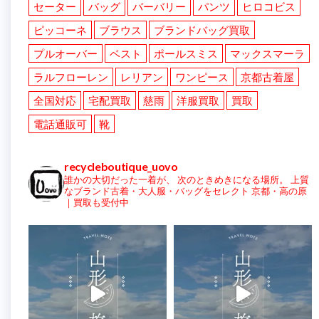
セーター
バッグ
バーバリー
パンツ
ヒロコビス
ピッコーネ
ブラウス
ブランドバッグ買取
プルオーバー
ベスト
ポールスミス
マックスマーラ
ラルフローレン
レリアン
ワンピース
京都古着屋
全国対応
宅配買取
慈雨
洋服買取
買取
電話通販可
靴
recycleboutique_uovo
誰かの大切だった一着が、
次のときめきになる場所。
上質
なブランド古着・大人服・バッグをセレクト
京都・高の原
｜買取も受付中