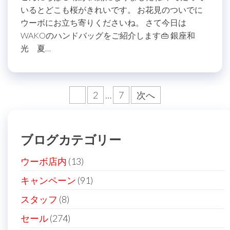
いるとどこも桜がきれいです。 お花見のついでに
ウーボにお立ち寄りくださいね。 さて今日は
WAKOのハンドバッグをご紹介します👜 銀座和
光 夏…
投
1
2
…
7
次へ
稿
の
ブログカテゴリー
ペ
ー
ウーボ店内
(13)
ジ
キャンペーン
(91)
送
スタッフ
(8)
り
セール
(274)