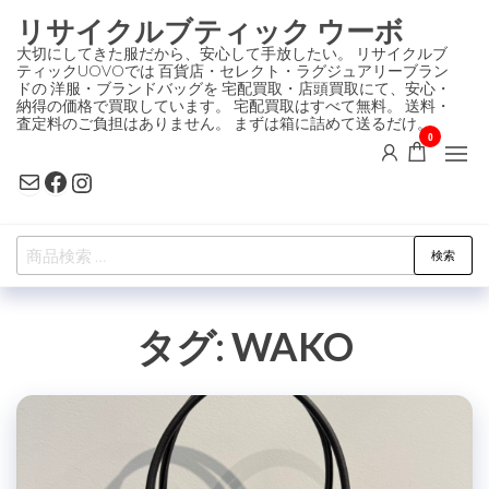
コ
リサイクルブティック ウーボ
ン
大切にしてきた服だから、安心して手放したい。 リサイクルブ
ティックUOVOでは 百貨店・セレクト・ラグジュアリーブラン
テ
ドの 洋服・ブランドバッグを 宅配買取・店頭買取にて、安心・
ン
納得の価格で買取しています。 宅配買取はすべて無料。 送料・
査定料のご負担はありません。 まずは箱に詰めて送るだけ。
ツ
0
に
Mail
Facebook
Instagram
ス
キ
検
ッ
検索
索
プ
対
タグ:
WAKO
象: