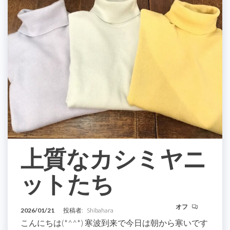
上質なカシミヤニ
ットたち
オフ
2026/01/21
投稿者:
Shibahara
こんにちは(*^^*) 寒波到来で今日は朝から寒いです