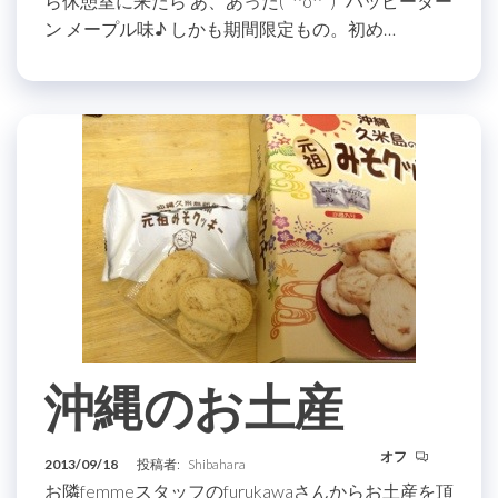
ら休憩室に来たら あ、あった(*^o^*) ハッピーター
ン メープル味♪ しかも期間限定もの。初め…
沖縄のお土産
オフ
2013/09/18
投稿者:
Shibahara
お隣femmeスタッフのfurukawaさんからお土産を頂