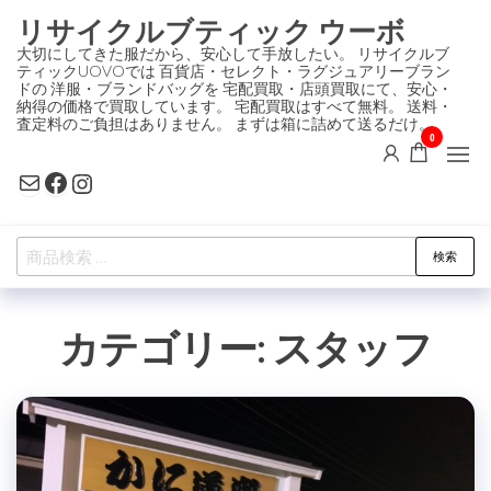
コ
リサイクルブティック ウーボ
ン
大切にしてきた服だから、安心して手放したい。 リサイクルブ
ティックUOVOでは 百貨店・セレクト・ラグジュアリーブラン
テ
ドの 洋服・ブランドバッグを 宅配買取・店頭買取にて、安心・
ン
納得の価格で買取しています。 宅配買取はすべて無料。 送料・
査定料のご負担はありません。 まずは箱に詰めて送るだけ。
ツ
0
に
Mail
Facebook
Instagram
ス
キ
検
ッ
検索
索
プ
対
カテゴリー:
スタッフ
象: