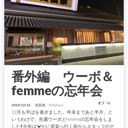
番外編 ウーボ＆
femmeの忘年会
オフ
2019/12/16
投稿者:
Shibahara
12月も半ばを過ぎました。年末まであと半月。と
いうわけで、先週ウーボとfemmeの忘年会をしま
した❗️ 今年は🦀かに道楽へ行く前からスタッフのテ