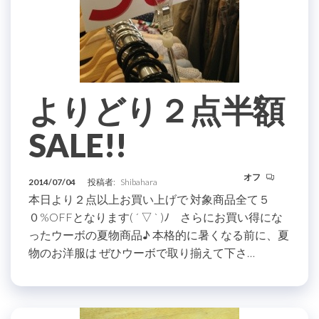
よりどり２点半額
SALE!!
オフ
2014/07/04
投稿者:
Shibahara
本日より２点以上お買い上げで 対象商品全て５
０%OFFとなります( ´ ▽ ` )ﾉ さらにお買い得にな
ったウーボの夏物商品♪ 本格的に暑くなる前に、夏
物のお洋服は ぜひウーボで取り揃えて下さ…