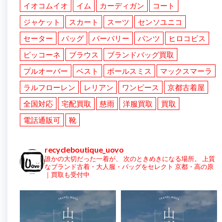
イオコムイオ
イム
カーディガン
コート
ジャケット
スカート
スーツ
センソユニコ
セーター
バッグ
バーバリー
パンツ
ヒロコビス
ピッコーネ
ブラウス
ブランドバッグ買取
プルオーバー
ベスト
ポールスミス
マックスマーラ
ラルフローレン
レリアン
ワンピース
京都古着屋
全国対応
宅配買取
慈雨
洋服買取
買取
電話通販可
靴
recycleboutique_uovo
誰かの大切だった一着が、
次のときめきになる場所。
上質
なブランド古着・大人服・バッグをセレクト
京都・高の原
｜買取も受付中