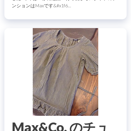
ンションはMaxです&#x1f6…
Max&Co. のチュ