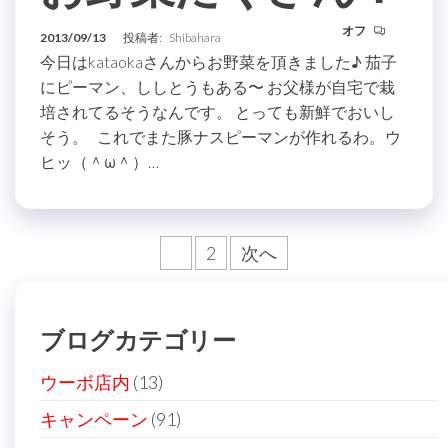
オフ
2013/09/13
投稿者:
Shibahara
今日はkataokaさんからお野菜を頂きました♪ 茄子
にピーマン、ししとうもある〜 お父様が自宅で栽
培されてるそうなんです。 とっても新鮮でおいし
そう。 これでまた豚ナスピーマンが作れるわ。ウ
ヒッ（＾ω＾）…
投
1
2
次へ
稿
の
ブログカテゴリー
ペ
ー
ウーボ店内
(13)
ジ
キャンペーン
(91)