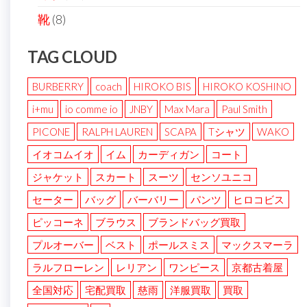
靴
(8)
TAG CLOUD
BURBERRY
coach
HIROKO BIS
HIROKO KOSHINO
i+mu
io comme io
JNBY
Max Mara
Paul Smith
PICONE
RALPH LAUREN
SCAPA
Tシャツ
WAKO
イオコムイオ
イム
カーディガン
コート
ジャケット
スカート
スーツ
センソユニコ
セーター
バッグ
バーバリー
パンツ
ヒロコビス
ピッコーネ
ブラウス
ブランドバッグ買取
プルオーバー
ベスト
ポールスミス
マックスマーラ
ラルフローレン
レリアン
ワンピース
京都古着屋
全国対応
宅配買取
慈雨
洋服買取
買取