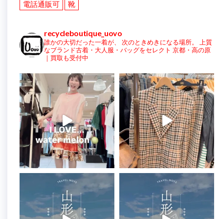
電話通販可
靴
recycleboutique_uovo
誰かの大切だった一着が、
次のときめきになる場所。
上質
なブランド古着・大人服・バッグをセレクト
京都・高の原
｜買取も受付中