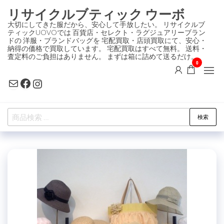
コ
リサイクルブティック ウーボ
ン
大切にしてきた服だから、安心して手放したい。 リサイクルブ
ティックUOVOでは 百貨店・セレクト・ラグジュアリーブラン
テ
ドの 洋服・ブランドバッグを 宅配買取・店頭買取にて、安心・
ン
納得の価格で買取しています。 宅配買取はすべて無料。 送料・
査定料のご負担はありません。 まずは箱に詰めて送るだけ。
ツ
0
に
Mail
Facebook
Instagram
ス
キ
検
ッ
検索
索
プ
対
象: