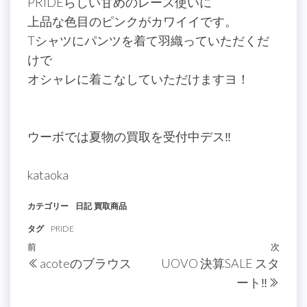
PRIDEらしい甘めのレース使いに
上品な色目のピンクがカワイイです。
Tシャツにパンツを着て羽織っていただくだ
けで
オシャレに着こなしていただけますヨ！
ウーボでは夏物の買取を受付中デス‼
kataoka
カテゴリー
日記
買取商品
タグ
PRIDE
投
過
前
次
次
acoteのブラウス
UOVO 決算SALE スタ
稿
去
の
ート‼
の
投
ナ
投
稿