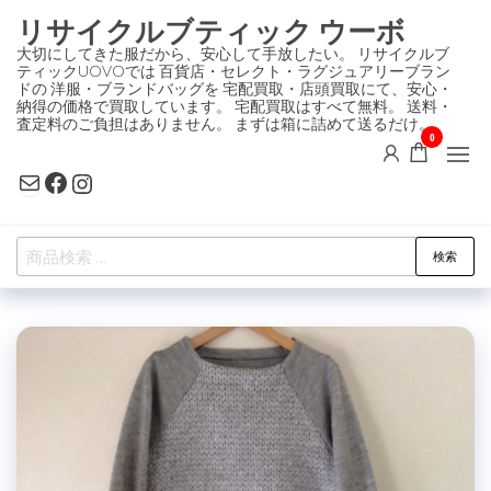
コ
リサイクルブティック ウーボ
ン
大切にしてきた服だから、安心して手放したい。 リサイクルブ
ティックUOVOでは 百貨店・セレクト・ラグジュアリーブラン
テ
ドの 洋服・ブランドバッグを 宅配買取・店頭買取にて、安心・
ン
納得の価格で買取しています。 宅配買取はすべて無料。 送料・
査定料のご負担はありません。 まずは箱に詰めて送るだけ。
ツ
0
に
Mail
Facebook
Instagram
ス
キ
検
ッ
検索
索
プ
対
象: