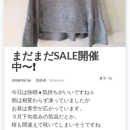
まだまだSALE開催
中〜❗️
オフ
2018/01/16
投稿者:
Shibahara
今日は快晴☀️気持ちがいいですね☺️
朝は相変わらず凍っていましたが
お昼は青空が広がっています。
３月下旬並みの気温だとか。
桜も間違えて咲いてしまいそうですね