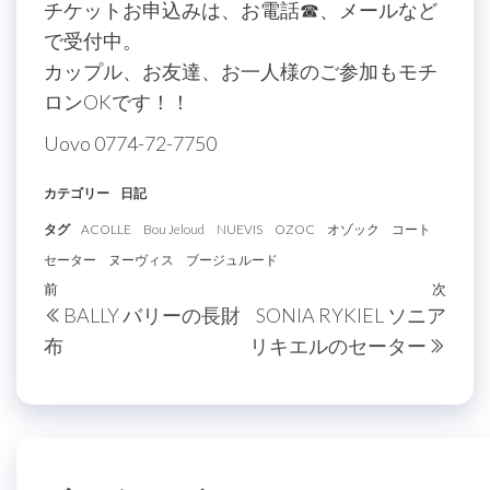
チケットお申込みは、お電話☎、メールなど
で受付中。
カップル、お友達、お一人様のご参加もモチ
ロンOKです！！
Uovo 0774-72-7750
カテゴリー
日記
タグ
ACOLLE
Bou Jeloud
NUEVIS
OZOC
オゾック
コート
セーター
ヌーヴィス
ブージュルード
投
過
前
次
次
BALLY バリーの長財
SONIA RYKIEL ソニア
稿
去
の
布
リキエルのセーター
の
投
ナ
投
稿
ビ
稿
ゲ
ー