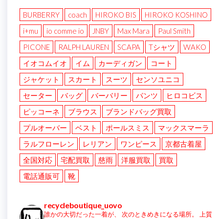
BURBERRY
coach
HIROKO BIS
HIROKO KOSHINO
i+mu
io comme io
JNBY
Max Mara
Paul Smith
PICONE
RALPH LAUREN
SCAPA
Tシャツ
WAKO
イオコムイオ
イム
カーディガン
コート
ジャケット
スカート
スーツ
センソユニコ
セーター
バッグ
バーバリー
パンツ
ヒロコビス
ピッコーネ
ブラウス
ブランドバッグ買取
プルオーバー
ベスト
ポールスミス
マックスマーラ
ラルフローレン
レリアン
ワンピース
京都古着屋
全国対応
宅配買取
慈雨
洋服買取
買取
電話通販可
靴
recycleboutique_uovo
誰かの大切だった一着が、
次のときめきになる場所。
上質