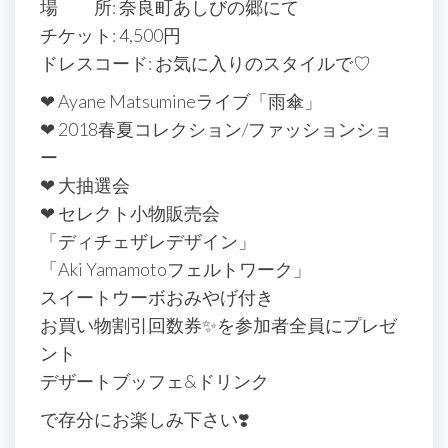
場 所: 奈良町あしびの郷にて
チケット: 4,500円
ドレスコード: お気に入りのスタイルで♡
❤ Ayane Matsumineライブ「雨傘」
❤ 2018春夏コレクション/ファッションショ
ー
❤ 大抽選会
❤ セレクト小物販売会
「ディチェザレデザイン」
「Aki Yamamotoフェルトワーク」
スイートウーボおみやげ付き
お買い物割引回数券✨を参加者全員にプレゼ
ント
デザートブッフェ&ドリンク
で存分にお楽しみ下さい❣️