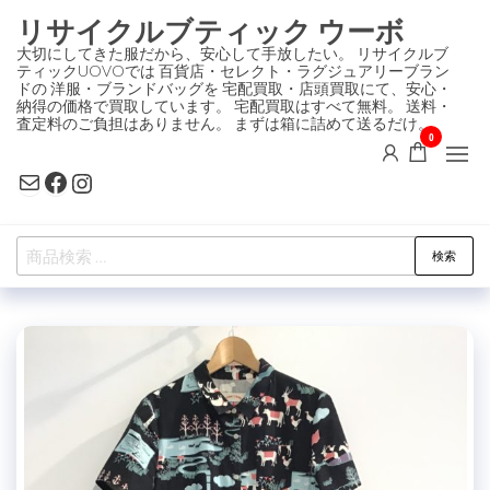
コ
リサイクルブティック ウーボ
ン
大切にしてきた服だから、安心して手放したい。 リサイクルブ
ティックUOVOでは 百貨店・セレクト・ラグジュアリーブラン
テ
ドの 洋服・ブランドバッグを 宅配買取・店頭買取にて、安心・
ン
納得の価格で買取しています。 宅配買取はすべて無料。 送料・
査定料のご負担はありません。 まずは箱に詰めて送るだけ。
ツ
0
に
Mail
Facebook
Instagram
ス
キ
検
ッ
検索
索
プ
対
象: