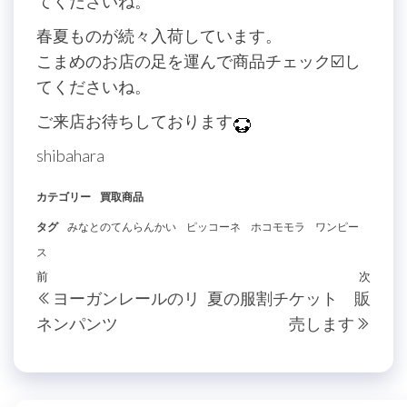
てくださいね。
春夏ものが続々入荷しています。
こまめのお店の足を運んで商品チェック☑️し
てくださいね。
ご来店お待ちしております
shibahara
カテゴリー
買取商品
タグ
みなとのてんらんかい
ピッコーネ
ホコモモラ
ワンピー
ス
投
過
前
次
次
ヨーガンレールのリ
夏の服割チケット 販
稿
去
の
ネンパンツ
売します
の
投
ナ
投
稿
ビ
稿
ゲ