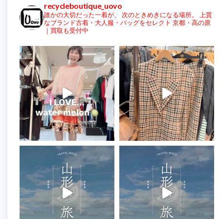
recycleboutique_uovo
誰かの大切だった一着が、
次のときめきになる場所。
上質
なブランド古着・大人服・バッグをセレクト
京都・高の原
｜買取も受付中