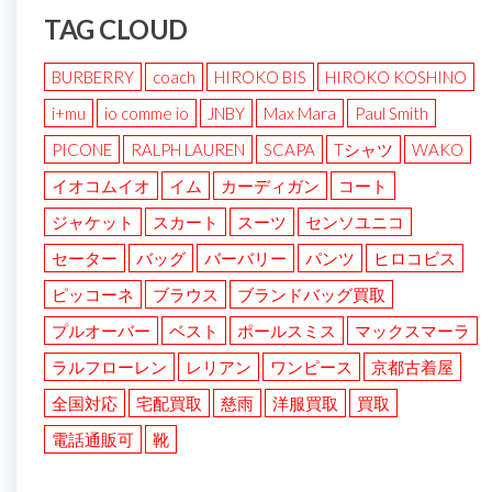
TAG CLOUD
BURBERRY
coach
HIROKO BIS
HIROKO KOSHINO
i+mu
io comme io
JNBY
Max Mara
Paul Smith
PICONE
RALPH LAUREN
SCAPA
Tシャツ
WAKO
イオコムイオ
イム
カーディガン
コート
ジャケット
スカート
スーツ
センソユニコ
セーター
バッグ
バーバリー
パンツ
ヒロコビス
ピッコーネ
ブラウス
ブランドバッグ買取
プルオーバー
ベスト
ポールスミス
マックスマーラ
ラルフローレン
レリアン
ワンピース
京都古着屋
全国対応
宅配買取
慈雨
洋服買取
買取
電話通販可
靴