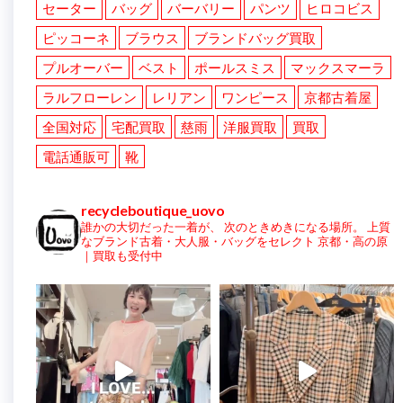
セーター
バッグ
バーバリー
パンツ
ヒロコビス
ピッコーネ
ブラウス
ブランドバッグ買取
プルオーバー
ベスト
ポールスミス
マックスマーラ
ラルフローレン
レリアン
ワンピース
京都古着屋
全国対応
宅配買取
慈雨
洋服買取
買取
電話通販可
靴
recycleboutique_uovo
誰かの大切だった一着が、
次のときめきになる場所。
上質
なブランド古着・大人服・バッグをセレクト
京都・高の原
｜買取も受付中