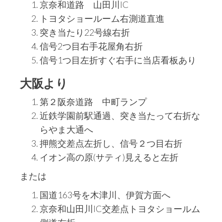
京奈和道路 山田川IC
トヨタショールーム右測道直進
突き当たり22号線右折
信号2つ目右手花屋角右折
信号1つ目左折すぐ右手に当店看板あり
大阪より
第２阪奈道路 中町ランプ
近鉄学園前駅通過、突き当たって右折な
らやま大通へ
押熊交差点左折し、信号２つ目右折
イオン高の原(サティ)見えると左折
または
国道163号を木津川、伊賀方面へ
京奈和山田川IC交差点トヨタショールム