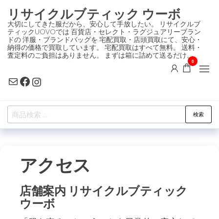
コ
リサイクルブティック ウーボ
ン
大切にしてきた服だから、安心して手放したい。 リサイクルブ
ティックUOVOでは 百貨店・セレクト・ラグジュアリーブラン
テ
ドの 洋服・ブランドバッグを 宅配買取・店頭買取にて、安心・
ン
納得の価格で買取しています。 宅配買取はすべて無料。 送料・
査定料のご負担はありません。 まずは箱に詰めて送るだけ。
ツ
0
に
Mail
Facebook
Instagram
ス
キ
検
ッ
検索
索
プ
対
象:
アクセス
店舗案内 リサイクルブティック
ウーボ