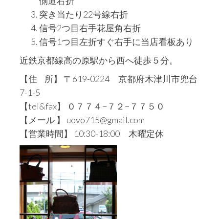
側道右折
突き当たり22号線右折
信号2つ目右手花屋角右折
信号1つ目左折すぐ右手に当店看板あり
近鉄京都線高の原駅から西へ徒歩５分。
【住 所】 〒619-0224 京都府木津川市兜台
7-1-5
【tel&fax】 ０７７４−７２−７７５０
【メール 】 uovo715@gmail.com
【営業時間】 10:30-18:00 木曜定休