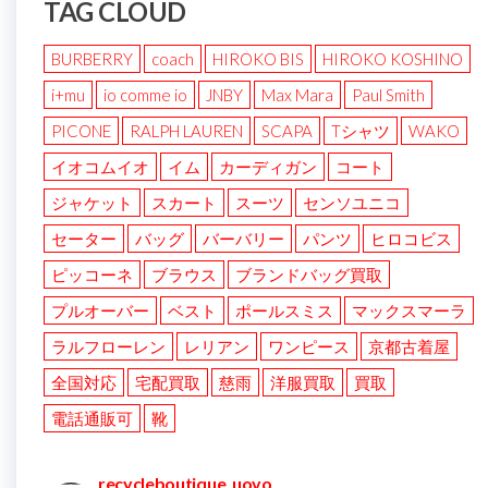
TAG CLOUD
BURBERRY
coach
HIROKO BIS
HIROKO KOSHINO
i+mu
io comme io
JNBY
Max Mara
Paul Smith
PICONE
RALPH LAUREN
SCAPA
Tシャツ
WAKO
イオコムイオ
イム
カーディガン
コート
ジャケット
スカート
スーツ
センソユニコ
セーター
バッグ
バーバリー
パンツ
ヒロコビス
ピッコーネ
ブラウス
ブランドバッグ買取
プルオーバー
ベスト
ポールスミス
マックスマーラ
ラルフローレン
レリアン
ワンピース
京都古着屋
全国対応
宅配買取
慈雨
洋服買取
買取
電話通販可
靴
recycleboutique_uovo