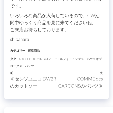
です。
いろいろな商品が入荷しているので、GW期
間中ゆっくり商品を見に来てくださいね。
ご来店お待ちしております。
shibahara
カテゴリー
買取商品
タグ
ADOLFODOMINGUEZ
アドルフォドミンゲス
ハウスオブ
ロータス
パンツ
投
過
前
次
次
センソユニコ DW2R
COMME des
稿
去
の
のカットソー
GARCONSのパンツ
の
投
ナ
投
稿
ビ
稿
ゲ