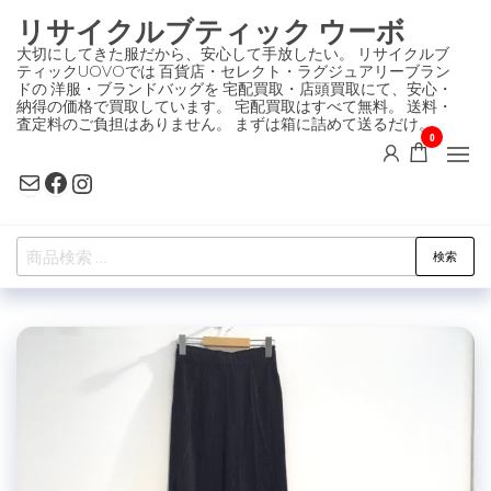
コ
リサイクルブティック ウーボ
ン
大切にしてきた服だから、安心して手放したい。 リサイクルブ
ティックUOVOでは 百貨店・セレクト・ラグジュアリーブラン
テ
ドの 洋服・ブランドバッグを 宅配買取・店頭買取にて、安心・
ン
納得の価格で買取しています。 宅配買取はすべて無料。 送料・
査定料のご負担はありません。 まずは箱に詰めて送るだけ。
ツ
0
に
Mail
Facebook
Instagram
ス
キ
検
ッ
検索
索
プ
対
象: