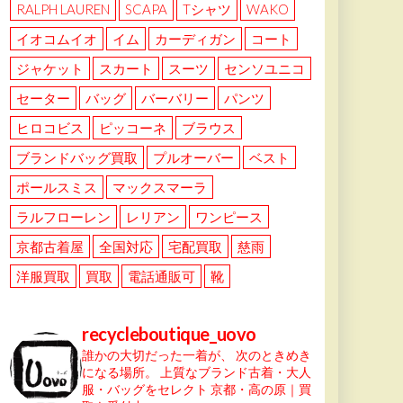
RALPH LAUREN
SCAPA
Tシャツ
WAKO
イオコムイオ
イム
カーディガン
コート
ジャケット
スカート
スーツ
センソユニコ
セーター
バッグ
バーバリー
パンツ
ヒロコビス
ピッコーネ
ブラウス
ブランドバッグ買取
プルオーバー
ベスト
ポールスミス
マックスマーラ
ラルフローレン
レリアン
ワンピース
京都古着屋
全国対応
宅配買取
慈雨
洋服買取
買取
電話通販可
靴
recycleboutique_uovo
誰かの大切だった一着が、
次のときめき
になる場所。
上質なブランド古着・大人
服・バッグをセレクト
京都・高の原｜買