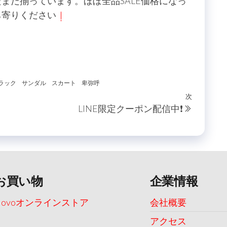
まだ揃っています。ほぼ全品SALE価格になっ
ち寄りください
ラック
サンダル
スカート
卑弥呼
次
次
LINE限定クーポン配信中❗️
の
投
稿
お買い物
企業情報
Uovoオンラインストア
会社概要
アクセス