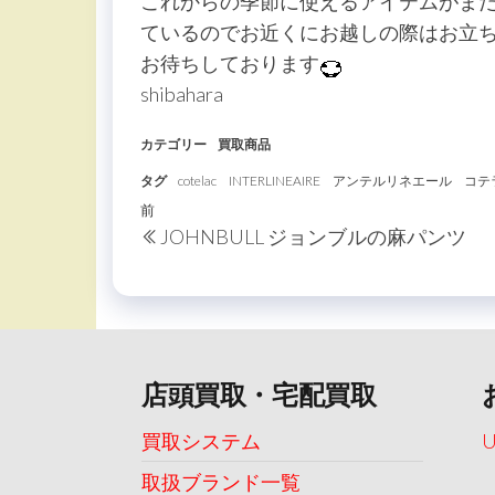
これからの季節に使えるアイテムがまだ
ているのでお近くにお越しの際はお立
お待ちしております
shibahara
カテゴリー
買取商品
タグ
cotelac
INTERLINEAIRE
アンテルリネエール
コテ
投
過
前
JOHNBULL ジョンブルの麻パンツ
稿
去
の
ナ
投
ビ
稿
ゲ
ー
店頭買取・宅配買取
シ
買取システム
ョ
取扱ブランド一覧