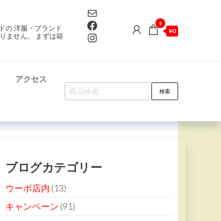
Mail
Facebook
0
ドの 洋服・ブランド
¥0
Instagram
りません。 まずは箱
て
アクセス
検
検索
索
対
象:
ブログカテゴリー
ウーボ店内
(13)
キャンペーン
(91)