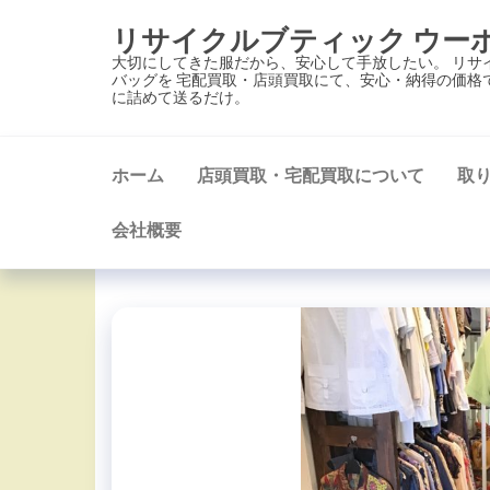
コ
リサイクルブティック ウー
ン
大切にしてきた服だから、安心して手放したい。 リサ
テ
バッグを 宅配買取・店頭買取にて、安心・納得の価格
に詰めて送るだけ。
ン
ツ
に
ホーム
店頭買取・宅配買取について
取
ス
キ
会社概要
ッ
プ