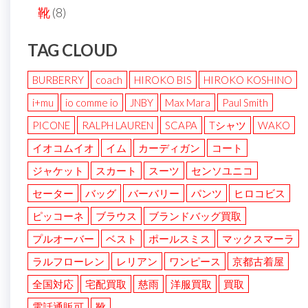
靴
(8)
TAG CLOUD
BURBERRY
coach
HIROKO BIS
HIROKO KOSHINO
i+mu
io comme io
JNBY
Max Mara
Paul Smith
PICONE
RALPH LAUREN
SCAPA
Tシャツ
WAKO
イオコムイオ
イム
カーディガン
コート
ジャケット
スカート
スーツ
センソユニコ
セーター
バッグ
バーバリー
パンツ
ヒロコビス
ピッコーネ
ブラウス
ブランドバッグ買取
プルオーバー
ベスト
ポールスミス
マックスマーラ
ラルフローレン
レリアン
ワンピース
京都古着屋
全国対応
宅配買取
慈雨
洋服買取
買取
電話通販可
靴