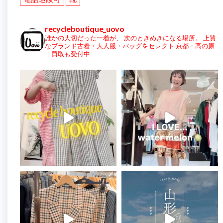
recycleboutique_uovo
誰かの大切だった一着が、
次のときめきになる場所。
上質
なブランド古着・大人服・バッグをセレクト
京都・高の原
｜買取も受付中