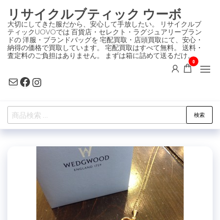
コ
リサイクルブティック ウーボ
ン
大切にしてきた服だから、安心して手放したい。 リサイクルブ
ティックUOVOでは 百貨店・セレクト・ラグジュアリーブラン
テ
ドの 洋服・ブランドバッグを 宅配買取・店頭買取にて、安心・
ン
納得の価格で買取しています。 宅配買取はすべて無料。 送料・
査定料のご負担はありません。 まずは箱に詰めて送るだけ。
ツ
0
に
Mail
Facebook
Instagram
ス
キ
検
ッ
検索
索
プ
対
象: