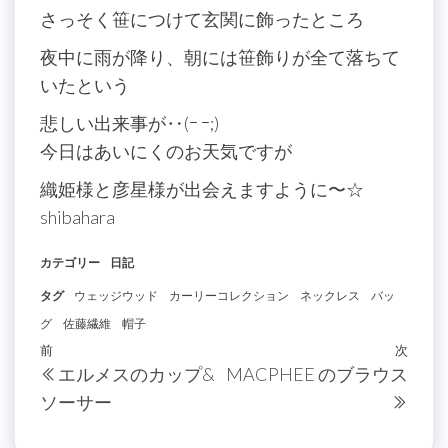
さっそく笹につけて玄関に飾ったところ
夜中に雨が降り、朝には笹飾りが全て落ちて
いたという
悲しい出来事が‥(ｰ ｰ;)
今日はあいにくのお天気ですが
織姫様と彦星様が出会えますように〜☆
shibahara
カテゴリー
日記
タグ
ウェッジウッド
カーリーコレクション
ネックレス
バッ
グ
佐藤繊維
帽子
投
過
前
次
次
エルメスのカップ&
MACPHEE のブラウス
稿
去
の
ソーサー
の
投
ナ
投
稿