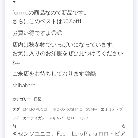
💕
femmeの商品なので新品です。
さらにこのベストは50%off❗️
お買い得ですよ😊😊
店内は秋冬物でいっぱいになっています。
お気に入りのお洋服をぜひ見つけてください
ね。
ご来店をお待ちしております🤗🤗
shibahara
カテゴリー
日記
タグ
EMILIO PUCCI
HIROKO KOSHINO
SCAPA
エミリオ・プ
ッチ
カーディガン
スキャパ
ヒロココシノ
投
過
前
次
次
センソユニコ、Foo
Loro Piana ロロ・ピア
稿
去
の