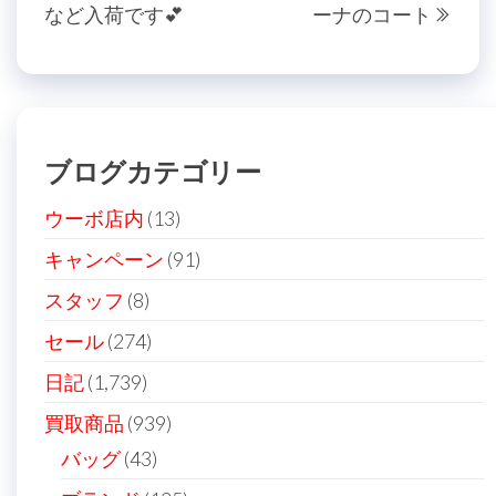
など入荷です💕
ーナのコート
の
投
ナ
投
稿
ビ
稿
ゲ
ー
ブログカテゴリー
シ
ョ
ウーボ店内
(13)
ン
キャンペーン
(91)
スタッフ
(8)
セール
(274)
日記
(1,739)
買取商品
(939)
バッグ
(43)