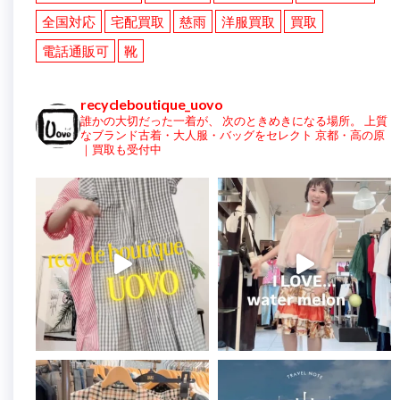
全国対応
宅配買取
慈雨
洋服買取
買取
電話通販可
靴
recycleboutique_uovo
誰かの大切だった一着が、
次のときめきになる場所。
上質
なブランド古着・大人服・バッグをセレクト
京都・高の原
｜買取も受付中