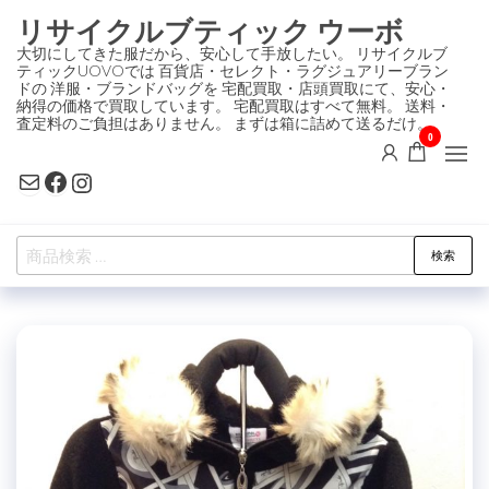
コ
リサイクルブティック ウーボ
ン
大切にしてきた服だから、安心して手放したい。 リサイクルブ
ティックUOVOでは 百貨店・セレクト・ラグジュアリーブラン
テ
ドの 洋服・ブランドバッグを 宅配買取・店頭買取にて、安心・
ン
納得の価格で買取しています。 宅配買取はすべて無料。 送料・
査定料のご負担はありません。 まずは箱に詰めて送るだけ。
ツ
0
に
Mail
Facebook
Instagram
ス
キ
検
ッ
検索
索
プ
対
象: