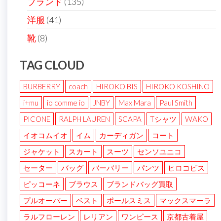
ブランド
(135)
洋服
(41)
靴
(8)
TAG CLOUD
BURBERRY
coach
HIROKO BIS
HIROKO KOSHINO
i+mu
io comme io
JNBY
Max Mara
Paul Smith
PICONE
RALPH LAUREN
SCAPA
Tシャツ
WAKO
イオコムイオ
イム
カーディガン
コート
ジャケット
スカート
スーツ
センソユニコ
セーター
バッグ
バーバリー
パンツ
ヒロコビス
ピッコーネ
ブラウス
ブランドバッグ買取
プルオーバー
ベスト
ポールスミス
マックスマーラ
ラルフローレン
レリアン
ワンピース
京都古着屋