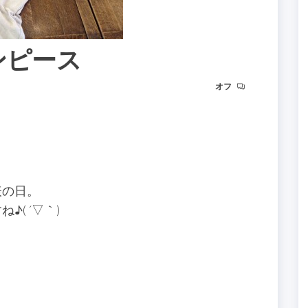
ワンピース
オフ
表の日。
( ´▽｀)
！