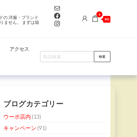
Mail
Facebook
0
ドの 洋服・ブランド
¥0
Instagram
りません。 まずは箱
て
アクセス
検
検索
索
対
象:
ブログカテゴリー
ウーボ店内
(13)
キャンペーン
(91)