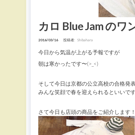
カロ Blue Jam の
2016/03/16
投稿者:
Shibahara
今日から気温が上がる予報ですが
朝は寒かったです〜(>_<)
そして今日は京都の公立高校の合格発
みんな笑顔で春を迎えられるといいですね♪
さて今日も店頭の商品をご紹介します