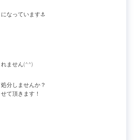
になっています⚓️
ません(^^)
て処分しませんか？
させて頂きます！