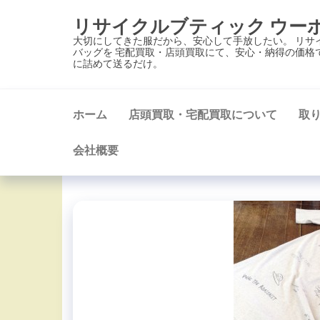
コ
リサイクルブティック ウー
ン
大切にしてきた服だから、安心して手放したい。 リサ
テ
バッグを 宅配買取・店頭買取にて、安心・納得の価格
に詰めて送るだけ。
ン
ツ
に
ホーム
店頭買取・宅配買取について
取
ス
キ
会社概要
ッ
プ