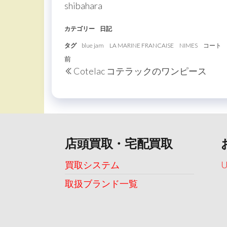
shibahara
カテゴリー
日記
タグ
blue jam
LA MARINE FRANCAISE
NIMES
コート
投
過
前
Cotelac コテラックのワンピース
稿
去
の
ナ
投
ビ
稿
ゲ
ー
店頭買取・宅配買取
シ
買取システム
ョ
取扱ブランド一覧
ン