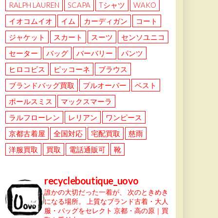
RALPH LAUREN
SCAPA
Tシャツ
WAKO
イオコムイオ
イム
カーディガン
コート
ジャケット
スカート
スーツ
センソユニコ
セーター
バッグ
バーバリー
パンツ
ヒロコビス
ピッコーネ
ブラウス
ブランドバッグ買取
プルオーバー
ベスト
ポールスミス
マックスマーラ
ラルフローレン
レリアン
ワンピース
京都古着屋
全国対応
宅配買取
慈雨
洋服買取
買取
電話通販可
靴
recycleboutique_uovo
誰かの大切だった一着が、
次のときめき
になる場所。
上質なブランド古着・大人
服・バッグをセレクト
京都・高の原｜買