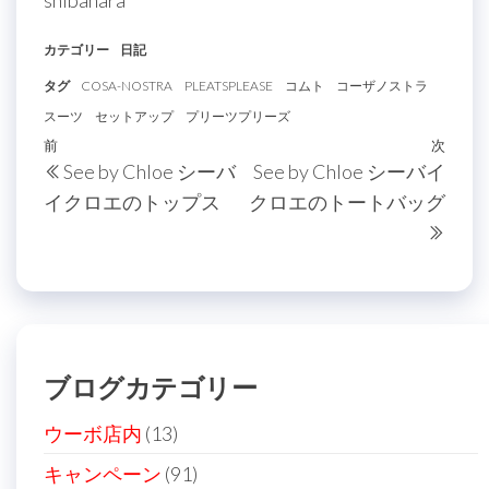
shibahara
カテゴリー
日記
タグ
COSA-NOSTRA
PLEATSPLEASE
コムト
コーザノストラ
スーツ
セットアップ
プリーツプリーズ
投
過
前
次
次
See by Chloe シーバ
See by Chloe シーバイ
稿
去
の
イクロエのトップス
クロエのトートバッグ
の
投
ナ
投
稿
ビ
稿
ゲ
ー
シ
ブログカテゴリー
ョ
ン
ウーボ店内
(13)
キャンペーン
(91)