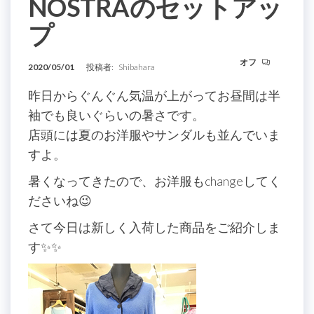
NOSTRAのセットアッ
プ
オフ
2020/05/01
投稿者:
Shibahara
昨日からぐんぐん気温が上がってお昼間は半
袖でも良いぐらいの暑さです。
店頭には夏のお洋服やサンダルも並んでいま
すよ。
暑くなってきたので、お洋服もchangeしてく
ださいね😉
さて今日は新しく入荷した商品をご紹介しま
す✨✨