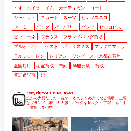
イオコムイオ
イム
カーディガン
コート
ジャケット
スカート
スーツ
センソユニコ
セーター
バッグ
バーバリー
パンツ
ヒロコビス
ピッコーネ
ブラウス
ブランドバッグ買取
プルオーバー
ベスト
ポールスミス
マックスマーラ
ラルフローレン
レリアン
ワンピース
京都古着屋
全国対応
宅配買取
慈雨
洋服買取
買取
電話通販可
靴
recycleboutique_uovo
誰かの大切だった一着が、
次のときめきになる場所。
上質
なブランド古着・大人服・バッグをセレクト
京都・高の原
｜買取も受付中