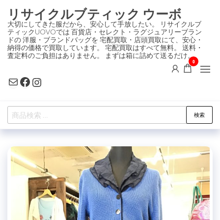
コ
リサイクルブティック ウーボ
ン
大切にしてきた服だから、安心して手放したい。 リサイクルブ
ティックUOVOでは 百貨店・セレクト・ラグジュアリーブラン
テ
ドの 洋服・ブランドバッグを 宅配買取・店頭買取にて、安心・
ン
納得の価格で買取しています。 宅配買取はすべて無料。 送料・
査定料のご負担はありません。 まずは箱に詰めて送るだけ。
ツ
0
に
Mail
Facebook
Instagram
ス
キ
検
ッ
検索
索
プ
対
象: