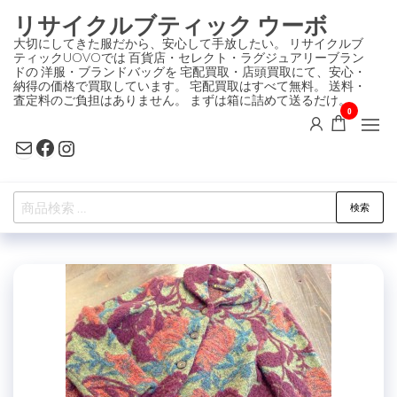
コ
リサイクルブティック ウーボ
ン
大切にしてきた服だから、安心して手放したい。 リサイクルブ
ティックUOVOでは 百貨店・セレクト・ラグジュアリーブラン
テ
ドの 洋服・ブランドバッグを 宅配買取・店頭買取にて、安心・
ン
納得の価格で買取しています。 宅配買取はすべて無料。 送料・
査定料のご負担はありません。 まずは箱に詰めて送るだけ。
ツ
0
に
Mail
Facebook
Instagram
ス
キ
検
ッ
検索
索
プ
対
象: