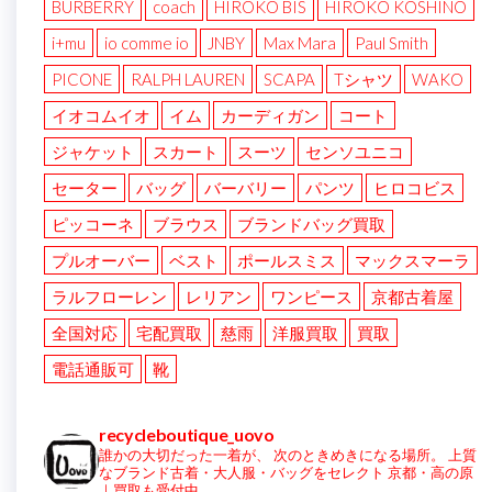
BURBERRY
coach
HIROKO BIS
HIROKO KOSHINO
i+mu
io comme io
JNBY
Max Mara
Paul Smith
PICONE
RALPH LAUREN
SCAPA
Tシャツ
WAKO
イオコムイオ
イム
カーディガン
コート
ジャケット
スカート
スーツ
センソユニコ
セーター
バッグ
バーバリー
パンツ
ヒロコビス
ピッコーネ
ブラウス
ブランドバッグ買取
プルオーバー
ベスト
ポールスミス
マックスマーラ
ラルフローレン
レリアン
ワンピース
京都古着屋
全国対応
宅配買取
慈雨
洋服買取
買取
電話通販可
靴
recycleboutique_uovo
誰かの大切だった一着が、
次のときめきになる場所。
上質
なブランド古着・大人服・バッグをセレクト
京都・高の原
｜買取も受付中