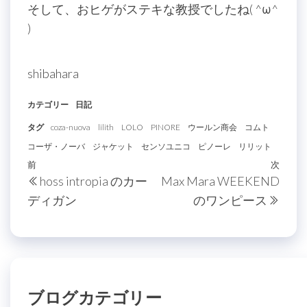
そして、おヒゲがステキな教授でしたね
( ^ω^
)
shibahara
カテゴリー
日記
タグ
coza-nuova
lilith
LOLO
PINORE
ウールン商会
コムト
コーザ・ノーバ
ジャケット
センソユニコ
ピノーレ
リリット
投
過
前
次
次
hoss intropia のカー
Max Mara WEEKEND
稿
去
の
ディガン
のワンピース
の
投
ナ
投
稿
ビ
稿
ゲ
ー
ブログカテゴリー
シ