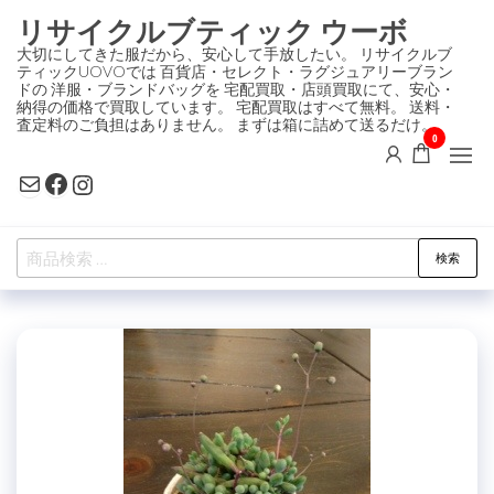
コ
リサイクルブティック ウーボ
ン
大切にしてきた服だから、安心して手放したい。 リサイクルブ
ティックUOVOでは 百貨店・セレクト・ラグジュアリーブラン
テ
ドの 洋服・ブランドバッグを 宅配買取・店頭買取にて、安心・
ン
納得の価格で買取しています。 宅配買取はすべて無料。 送料・
査定料のご負担はありません。 まずは箱に詰めて送るだけ。
ツ
0
に
Mail
Facebook
Instagram
ス
キ
検
ッ
検索
索
プ
対
象: