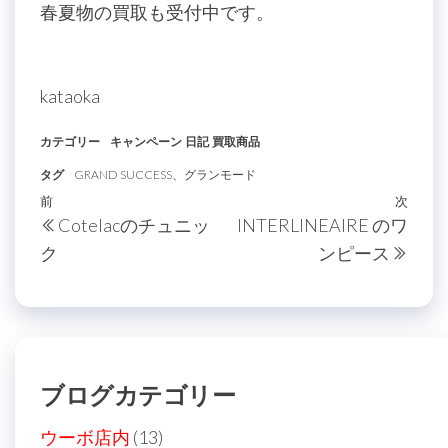
春夏物の買取も受付中です。
kataoka
カテゴリー
キャンペーン
日記
買取商品
タグ
GRAND SUCCESS、グランモード
投
過
前
次
次
Cotelacのチュニッ
INTERLINEAIRE のワ
稿
去
の
ク
ンピース
の
投
ナ
投
稿
ビ
稿
ゲ
ー
ブログカテゴリー
シ
ョ
ウーボ店内
(13)