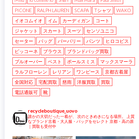
i+mu
io comme io
JNBY
Max Mara
Paul Smith
PICONE
RALPH LAUREN
SCAPA
Tシャツ
WAKO
イオコムイオ
イム
カーディガン
コート
ジャケット
スカート
スーツ
センソユニコ
セーター
バッグ
バーバリー
パンツ
ヒロコビス
ピッコーネ
ブラウス
ブランドバッグ買取
プルオーバー
ベスト
ポールスミス
マックスマーラ
ラルフローレン
レリアン
ワンピース
京都古着屋
全国対応
宅配買取
慈雨
洋服買取
買取
電話通販可
靴
recycleboutique_uovo
誰かの大切だった一着が、
次のときめきになる場所。
上質
なブランド古着・大人服・バッグをセレクト
京都・高の原
｜買取も受付中