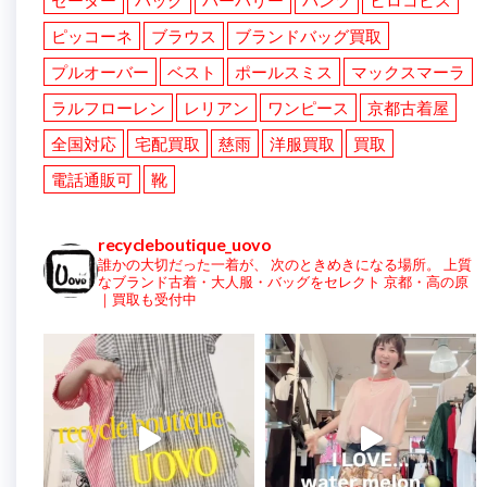
セーター
バッグ
バーバリー
パンツ
ヒロコビス
ピッコーネ
ブラウス
ブランドバッグ買取
プルオーバー
ベスト
ポールスミス
マックスマーラ
ラルフローレン
レリアン
ワンピース
京都古着屋
全国対応
宅配買取
慈雨
洋服買取
買取
電話通販可
靴
recycleboutique_uovo
誰かの大切だった一着が、
次のときめきになる場所。
上質
なブランド古着・大人服・バッグをセレクト
京都・高の原
｜買取も受付中