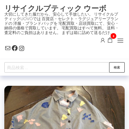
コ
リサイクルブティック ウーボ
ン
大切にしてきた服だから、安心して手放したい。 リサイクルブ
ティックUOVOでは 百貨店・セレクト・ラグジュアリーブラン
テ
ドの 洋服・ブランドバッグを 宅配買取・店頭買取にて、安心・
ン
納得の価格で買取しています。 宅配買取はすべて無料。 送料・
査定料のご負担はありません。 まずは箱に詰めて送るだけ。
ツ
0
に
Mail
Facebook
Instagram
ス
キ
検
ッ
検索
索
プ
対
象: