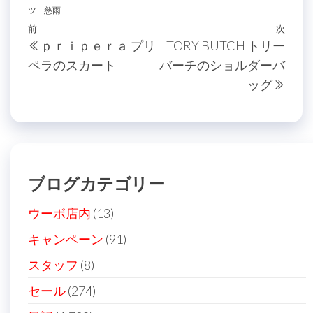
ツ
慈雨
投
過
前
次
次
ｐｒｉｐｅｒａ プリ
TORY BUTCH トリー
稿
去
の
ペラのスカート
バーチのショルダーバ
の
投
ナ
ッグ
投
稿
ビ
稿
ゲ
ー
シ
ブログカテゴリー
ョ
ン
ウーボ店内
(13)
キャンペーン
(91)
スタッフ
(8)
セール
(274)