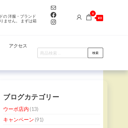
Mail
Facebook
0
ドの 洋服・ブランド
¥0
Instagram
りません。 まずは箱
て
アクセス
検
検索
索
対
象:
ブログカテゴリー
ウーボ店内
(13)
キャンペーン
(91)