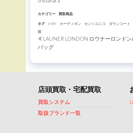
shibahara
カテゴリー
買取商品
タグ
JNBY
カーディガン
センソユニコ
ダウンコート
投
過
前
LAUNER LONDON ロウナーロンド
稿
去
バッグ
の
ナ
投
ビ
稿
ゲ
ー
店頭買取・宅配買取
シ
ョ
買取システム
ン
取扱ブランド一覧