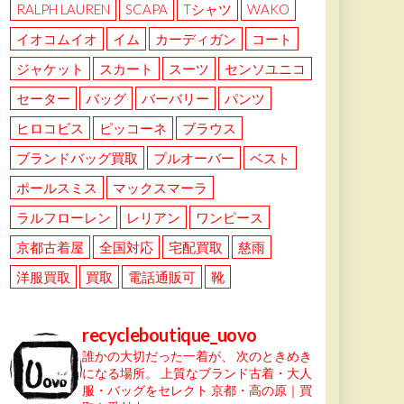
RALPH LAUREN
SCAPA
Tシャツ
WAKO
イオコムイオ
イム
カーディガン
コート
ジャケット
スカート
スーツ
センソユニコ
セーター
バッグ
バーバリー
パンツ
ヒロコビス
ピッコーネ
ブラウス
ブランドバッグ買取
プルオーバー
ベスト
ポールスミス
マックスマーラ
ラルフローレン
レリアン
ワンピース
京都古着屋
全国対応
宅配買取
慈雨
洋服買取
買取
電話通販可
靴
recycleboutique_uovo
誰かの大切だった一着が、
次のときめき
になる場所。
上質なブランド古着・大人
服・バッグをセレクト
京都・高の原｜買