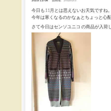
2023/11/06
投稿者:
Shibahara
今日も11月とは思えないお天気ですね
今年は寒くなるのかなぁとちょっと心
さて今日はセンソユニコ の商品が入荷