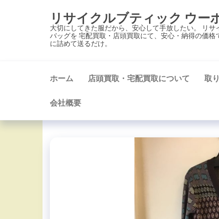
コ
リサイクルブティック ウー
ン
大切にしてきた服だから、安心して手放したい。 リサ
テ
バッグを 宅配買取・店頭買取にて、安心・納得の価格
に詰めて送るだけ。
ン
ツ
に
ホーム
店頭買取・宅配買取について
取
ス
キ
会社概要
ッ
プ