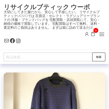
コ
リサイクルブティック ウーボ
ン
大切にしてきた服だから、安心して手放したい。 リサイクルブ
ティックUOVOでは 百貨店・セレクト・ラグジュアリーブラン
テ
ドの 洋服・ブランドバッグを 宅配買取・店頭買取にて、安心・
ン
納得の価格で買取しています。 宅配買取はすべて無料。 送料・
査定料のご負担はありません。 まずは箱に詰めて送るだけ。
ツ
0
に
Mail
Facebook
Instagram
ス
キ
検
ッ
検索
索
プ
対
象: