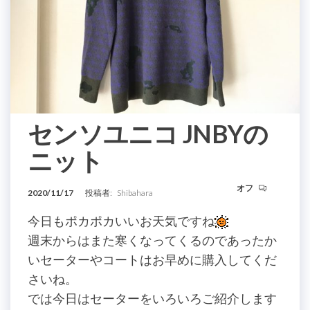
センソユニコ JNBYの
ニット
オフ
2020/11/17
投稿者:
Shibahara
今日もポカポカいいお天気ですね
週末からはまた寒くなってくるのであったか
いセーターやコートはお早めに購入してくだ
さいね。
では今日はセーターをいろいろご紹介します