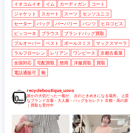
イオコムイオ
イム
カーディガン
コート
ジャケット
スカート
スーツ
センソユニコ
セーター
バッグ
バーバリー
パンツ
ヒロコビス
ピッコーネ
ブラウス
ブランドバッグ買取
プルオーバー
ベスト
ポールスミス
マックスマーラ
ラルフローレン
レリアン
ワンピース
京都古着屋
全国対応
宅配買取
慈雨
洋服買取
買取
電話通販可
靴
recycleboutique_uovo
誰かの大切だった一着が、
次のときめきになる場所。
上質
なブランド古着・大人服・バッグをセレクト
京都・高の原
｜買取も受付中