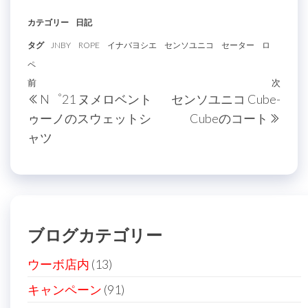
カテゴリー
日記
タグ
JNBY
ROPE
イナバヨシエ
センソユニコ
セーター
ロ
ペ
投
過
前
次
次
N゜21 ヌメロベント
センソユニコ Cube-
稿
去
の
ゥーノのスウェットシ
Cubeのコート
の
投
ナ
ャツ
投
稿
ビ
稿
ゲ
ー
シ
ブログカテゴリー
ョ
ン
ウーボ店内
(13)
キャンペーン
(91)