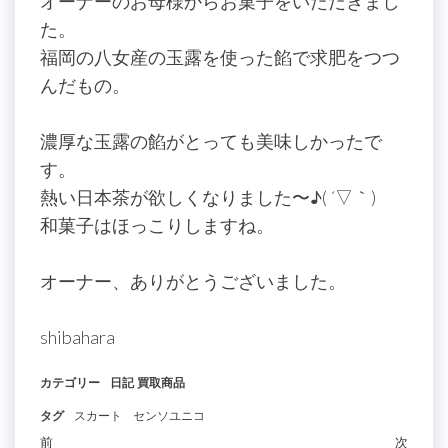
オーナーのお母様からお菓子をいただきまし
た。
福岡の八女産の玉露を使った餡で求肥をつつ
んだもの。
濃厚な玉露の餡がとっても美味しかったで
す。
熱い日本茶が欲しくなりました〜♪( ´▽｀)
和菓子はほっこりしますね。
オーナー、ありがとうございました。
shibahara
カテゴリー
日記
買取商品
タグ
スカート
センソユニコ
投
過
前
次
次