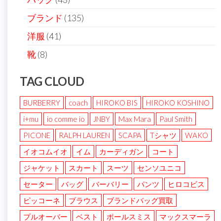
ブランド
(135)
洋服
(41)
靴
(8)
TAG CLOUD
BURBERRY
coach
HIROKO BIS
HIROKO KOSHINO
i+mu
io comme io
JNBY
Max Mara
Paul Smith
PICONE
RALPH LAUREN
SCAPA
Tシャツ
WAKO
イオコムイオ
イム
カーディガン
コート
ジャケット
スカート
スーツ
センソユニコ
セーター
バッグ
バーバリー
パンツ
ヒロコビス
ピッコーネ
ブラウス
ブランドバッグ買取
プルオーバー
ベスト
ポールスミス
マックスマーラ