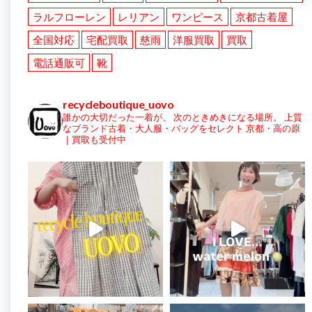
ラルフローレン
レリアン
ワンピース
京都古着屋
全国対応
宅配買取
慈雨
洋服買取
買取
電話通販可
靴
recycleboutique_uovo
誰かの大切だった一着が、
次のときめきになる場所。
上質
なブランド古着・大人服・バッグをセレクト
京都・高の原
｜買取も受付中