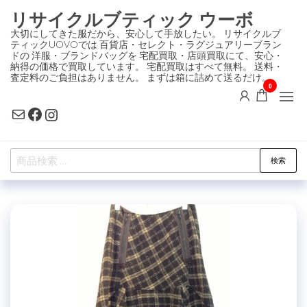
コ
リサイクルブティック ウーボ
ン
大切にしてきた服だから、安心して手放したい。 リサイクルブ
ティックUOVOでは 百貨店・セレクト・ラグジュアリーブラン
テ
ドの 洋服・ブランドバッグを 宅配買取・店頭買取にて、安心・
ン
納得の価格で買取しています。 宅配買取はすべて無料。 送料・
査定料のご負担はありません。 まずは箱に詰めて送るだけ。
ツ
0
に
Mail
Facebook
Instagram
ス
キ
検
ッ
検索
索
プ
対
象: