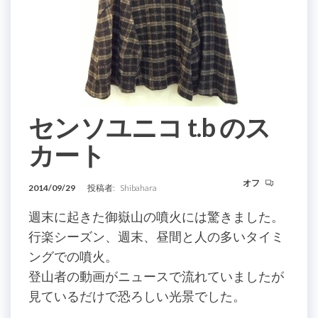
センソユニコ t.b のス
カート
オフ
2014/09/29
投稿者:
Shibahara
週末に起きた御嶽山の噴火には驚きました。
行楽シーズン、週末、昼間と人の多いタイミ
ングでの噴火。
登山者の動画がニュースで流れていましたが
見ているだけで恐ろしい光景でした。