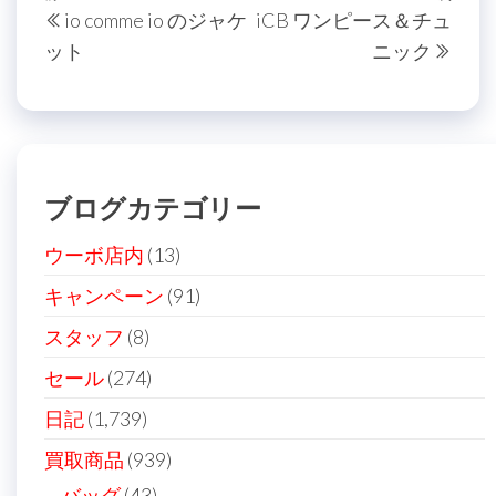
io comme io のジャケ
iCB ワンピース＆チュ
稿
去
の
ット
ニック
の
投
ナ
投
稿
ビ
稿
ゲ
ー
ブログカテゴリー
シ
ョ
ウーボ店内
(13)
ン
キャンペーン
(91)
スタッフ
(8)
セール
(274)
日記
(1,739)
買取商品
(939)
バッグ
(43)