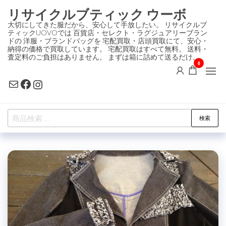
コ
リサイクルブティック ウーボ
ン
大切にしてきた服だから、安心して手放したい。 リサイクルブ
ティックUOVOでは 百貨店・セレクト・ラグジュアリーブラン
テ
ドの 洋服・ブランドバッグを 宅配買取・店頭買取にて、安心・
ン
納得の価格で買取しています。 宅配買取はすべて無料。 送料・
査定料のご負担はありません。 まずは箱に詰めて送るだけ。
ツ
0
に
Mail
Facebook
Instagram
ス
キ
検
ッ
検索
索
プ
対
象: