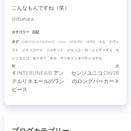
こんなもんですね（笑）
shibahara
カテゴリー
日記
タグ
GIANNI LO GIUDICE
i+mu
IVISUTO
NERO
イム
イヴィ
スト
シャツコート
ジャケット
ジャンニ・ロ・ジュディチェ
セ
ンソユニコ
セーター
ネロ
マツオインターナショナル
投
過
前
次
次
INTERLINEAIR アン
センソユニコ DW2R
稿
去
の
テルリネエールのワン
のロングパーカー
の
投
ナ
ピース
投
稿
ビ
稿
ゲ
ー
シ
ブログカテゴリー