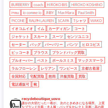
BURBERRY
coach
HIROKO BIS
HIROKO KOSHINO
i+mu
io comme io
JNBY
Max Mara
Paul Smith
PICONE
RALPH LAUREN
SCAPA
Tシャツ
WAKO
イオコムイオ
イム
カーディガン
コート
ジャケット
スカート
スーツ
センソユニコ
セーター
バッグ
バーバリー
パンツ
ヒロコビス
ピッコーネ
ブラウス
ブランドバッグ買取
プルオーバー
ベスト
ポールスミス
マックスマーラ
ラルフローレン
レリアン
ワンピース
京都古着屋
全国対応
宅配買取
慈雨
洋服買取
買取
電話通販可
靴
recycleboutique_uovo
誰かの大切だった一着が、
次のときめきになる場所。
上質
なブランド古着・大人服・バッグをセレクト
京都・高の原