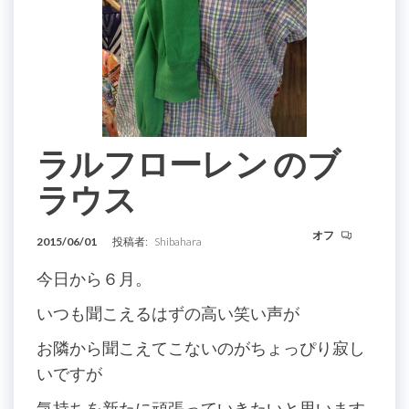
ラルフローレン のブ
ラウス
オフ
2015/06/01
投稿者:
Shibahara
今日から６月。
いつも聞こえるはずの高い笑い声が
お隣から聞こえてこないのがちょっぴり寂し
いですが
気持ちを新たに頑張っていきたいと思います