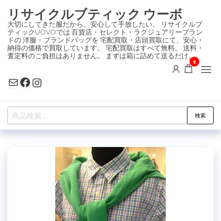
コ
リサイクルブティック ウーボ
ン
大切にしてきた服だから、安心して手放したい。 リサイクルブ
ティックUOVOでは 百貨店・セレクト・ラグジュアリーブラン
テ
ドの 洋服・ブランドバッグを 宅配買取・店頭買取にて、安心・
ン
納得の価格で買取しています。 宅配買取はすべて無料。 送料・
査定料のご負担はありません。 まずは箱に詰めて送るだけ。
ツ
0
に
Mail
Facebook
Instagram
ス
キ
検
ッ
検索
索
プ
対
象: