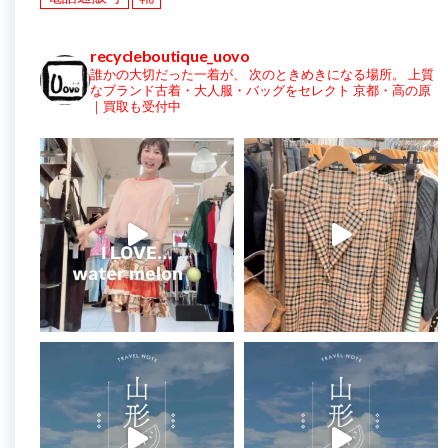
recycleboutique_uovo
誰かの大切だった一着が、
次のときめきになる場所。
上質
なブランド古着・大人服・バッグをセレクト
京都・高の原
｜買取も受付中