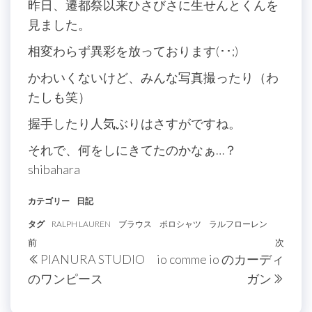
昨日、遷都祭以来ひさびさに生せんとくんを
見ました。
相変わらず異彩を放っております(･･;)
かわいくないけど、みんな写真撮ったり（わ
たしも笑）
握手したり人気ぶりはさすがですね。
それで、何をしにきてたのかなぁ…？
shibahara
カテゴリー
日記
タグ
RALPH LAUREN
ブラウス
ポロシャツ
ラルフローレン
投
過
前
次
次
PIANURA STUDIO
io comme io のカーディ
稿
去
の
のワンピース
ガン
の
投
ナ
投
稿