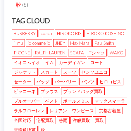
靴
(8)
TAG CLOUD
BURBERRY
coach
HIROKO BIS
HIROKO KOSHINO
i+mu
io comme io
JNBY
Max Mara
Paul Smith
PICONE
RALPH LAUREN
SCAPA
Tシャツ
WAKO
イオコムイオ
イム
カーディガン
コート
ジャケット
スカート
スーツ
センソユニコ
セーター
バッグ
バーバリー
パンツ
ヒロコビス
ピッコーネ
ブラウス
ブランドバッグ買取
プルオーバー
ベスト
ポールスミス
マックスマーラ
ラルフローレン
レリアン
ワンピース
京都古着屋
全国対応
宅配買取
慈雨
洋服買取
買取
電話通販可
靴