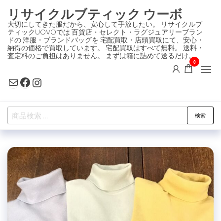
コ
リサイクルブティック ウーボ
ン
大切にしてきた服だから、安心して手放したい。 リサイクルブ
ティックUOVOでは 百貨店・セレクト・ラグジュアリーブラン
テ
ドの 洋服・ブランドバッグを 宅配買取・店頭買取にて、安心・
ン
納得の価格で買取しています。 宅配買取はすべて無料。 送料・
査定料のご負担はありません。 まずは箱に詰めて送るだけ。
ツ
0
に
Mail
Facebook
Instagram
ス
キ
検
ッ
検索
索
プ
対
象: