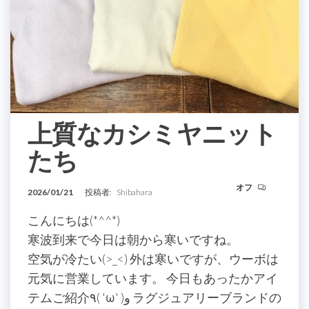
上質なカシミヤニット
たち
オフ
2026/01/21
投稿者:
Shibahara
こんにちは(*^^*)
寒波到来で今日は朝から寒いですね。
空気が冷たい(>_<) 外は寒いですが、ウーボは
元気に営業しています。 今日もあったかアイ
テムご紹介٩( 'ω' )و ラグジュアリーブランドの