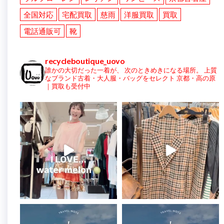
全国対応
宅配買取
慈雨
洋服買取
買取
電話通販可
靴
recycleboutique_uovo
誰かの大切だった一着が、
次のときめきになる場所。
上質
なブランド古着・大人服・バッグをセレクト
京都・高の原
｜買取も受付中