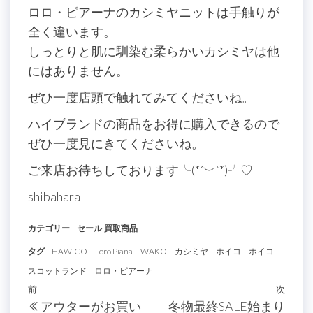
ロロ・ピアーナのカシミヤニットは手触りが
全く違います。
しっとりと肌に馴染む柔らかいカシミヤは他
にはありません。
ぜひ一度店頭で触れてみてくださいね。
ハイブランドの商品をお得に購入できるので
ぜひ一度見にきてくださいね。
ご来店お待ちしております╰(*´︶`*)╯♡
shibahara
カテゴリー
セール
買取商品
タグ
HAWICO
Loro Piana
WAKO
カシミヤ
ホイコ
ホイコ
スコットランド
ロロ・ピアーナ
投
過
前
次
次
アウターがお買い
冬物最終SALE始まり
去
の