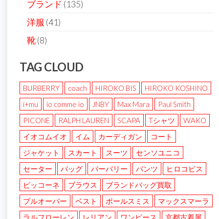
ブランド
(135)
洋服
(41)
靴
(8)
TAG CLOUD
BURBERRY
coach
HIROKO BIS
HIROKO KOSHINO
i+mu
io comme io
JNBY
Max Mara
Paul Smith
PICONE
RALPH LAUREN
SCAPA
Tシャツ
WAKO
イオコムイオ
イム
カーディガン
コート
ジャケット
スカート
スーツ
センソユニコ
セーター
バッグ
バーバリー
パンツ
ヒロコビス
ピッコーネ
ブラウス
ブランドバッグ買取
プルオーバー
ベスト
ポールスミス
マックスマーラ
ラルフローレン
レリアン
ワンピース
京都古着屋