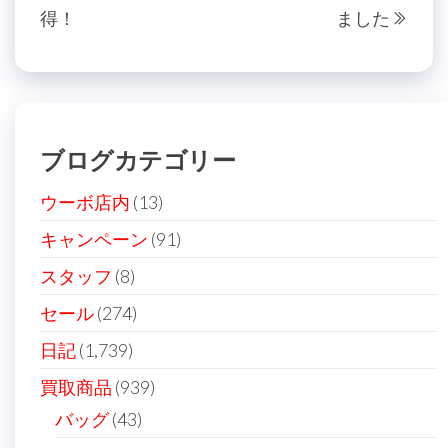
稿
得！
ました
の
投
ナ
投
稿
ビ
稿
ゲ
ー
ブログカテゴリー
シ
ョ
ウーボ店内
(13)
ン
キャンペーン
(91)
スタッフ
(8)
セール
(274)
日記
(1,739)
買取商品
(939)
バッグ
(43)