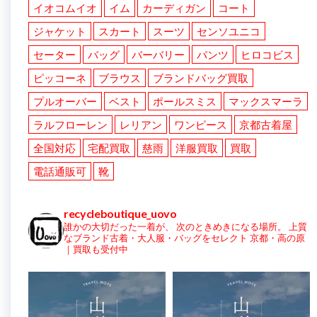
イオコムイオ
イム
カーディガン
コート
ジャケット
スカート
スーツ
センソユニコ
セーター
バッグ
バーバリー
パンツ
ヒロコビス
ピッコーネ
ブラウス
ブランドバッグ買取
プルオーバー
ベスト
ポールスミス
マックスマーラ
ラルフローレン
レリアン
ワンピース
京都古着屋
全国対応
宅配買取
慈雨
洋服買取
買取
電話通販可
靴
recycleboutique_uovo
誰かの大切だった一着が、
次のときめきになる場所。
上質
なブランド古着・大人服・バッグをセレクト
京都・高の原
｜買取も受付中