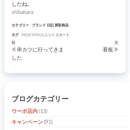
したね。
shibahara
カテゴリー
ブランド
日記
買取商品
タグ
PRIDE EPOCA ニット スカート
投
過
前
次
次
串カツに行ってきま
看板
稿
去
の
した
の
投
ナ
投
稿
ビ
稿
ゲ
ー
ブログカテゴリー
シ
ョ
ウーボ店内
(13)
ン
キャンペーン
(91)