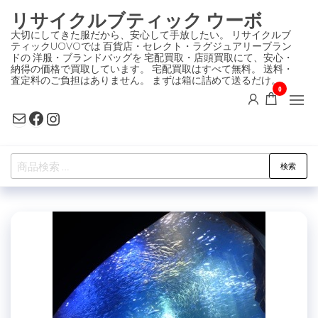
コ
リサイクルブティック ウーボ
ン
大切にしてきた服だから、安心して手放したい。 リサイクルブ
ティックUOVOでは 百貨店・セレクト・ラグジュアリーブラン
テ
ドの 洋服・ブランドバッグを 宅配買取・店頭買取にて、安心・
ン
納得の価格で買取しています。 宅配買取はすべて無料。 送料・
査定料のご負担はありません。 まずは箱に詰めて送るだけ。
ツ
0
に
Mail
Facebook
Instagram
ス
キ
検
ッ
検索
索
プ
対
象: