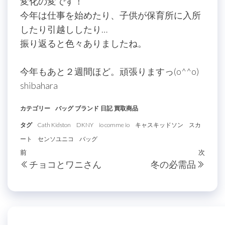
変化の変です！
今年は仕事を始めたり、子供が保育所に入所
したり引越ししたり…
振り返ると色々ありましたね。
今年もあと２週間ほど。頑張りますっ(o^^o)
shibahara
カテゴリー
バッグ
ブランド
日記
買取商品
タグ
Cath Kidston
DKNY
io comme io
キャスキッドソン
スカ
ート
センソユニコ
バッグ
投
過
前
次
次
チョコとワニさん
冬の必需品
稿
去
の
の
投
ナ
投
稿
ビ
稿
ゲ