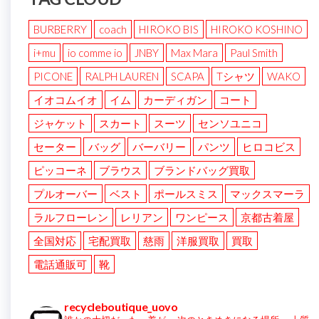
BURBERRY
coach
HIROKO BIS
HIROKO KOSHINO
i+mu
io comme io
JNBY
Max Mara
Paul Smith
PICONE
RALPH LAUREN
SCAPA
Tシャツ
WAKO
イオコムイオ
イム
カーディガン
コート
ジャケット
スカート
スーツ
センソユニコ
セーター
バッグ
バーバリー
パンツ
ヒロコビス
ピッコーネ
ブラウス
ブランドバッグ買取
プルオーバー
ベスト
ポールスミス
マックスマーラ
ラルフローレン
レリアン
ワンピース
京都古着屋
全国対応
宅配買取
慈雨
洋服買取
買取
電話通販可
靴
recycleboutique_uovo