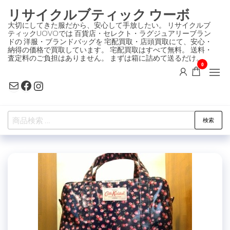
コ
リサイクルブティック ウーボ
ン
大切にしてきた服だから、安心して手放したい。 リサイクルブ
ティックUOVOでは 百貨店・セレクト・ラグジュアリーブラン
テ
ドの 洋服・ブランドバッグを 宅配買取・店頭買取にて、安心・
ン
納得の価格で買取しています。 宅配買取はすべて無料。 送料・
査定料のご負担はありません。 まずは箱に詰めて送るだけ。
ツ
0
に
Mail
Facebook
Instagram
ス
キ
検
ッ
検索
索
プ
対
象: