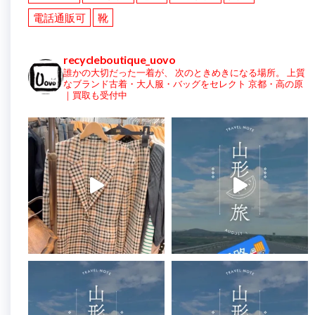
電話通販可
靴
recycleboutique_uovo
誰かの大切だった一着が、
次のときめきになる場所。
上質
なブランド古着・大人服・バッグをセレクト
京都・高の原
｜買取も受付中