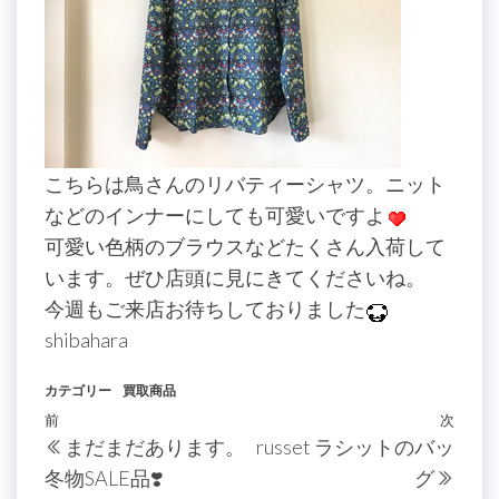
こちらは鳥さんのリバティーシャツ。ニット
などのインナーにしても可愛いですよ
可愛い色柄のブラウスなどたくさん入荷して
います。ぜひ店頭に見にきてくださいね。
今週もご来店お待ちしておりました
shibahara
カテゴリー
買取商品
投
過
前
次
次
まだまだあります。
russet ラシットのバッ
稿
去
の
冬物SALE品❣️
グ
の
投
ナ