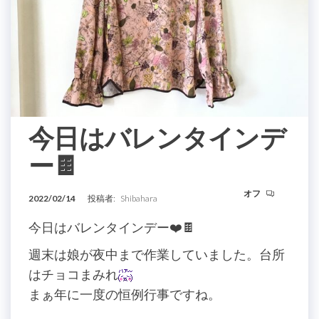
今日はバレンタインデ
ー🍫
オフ
2022/02/14
投稿者:
Shibahara
今日はバレンタインデー❤️🍫
週末は娘が夜中まで作業していました。台所
はチョコまみれ
まぁ年に一度の恒例行事ですね。