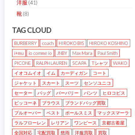
洋服
(41)
靴
(8)
TAG CLOUD
BURBERRY
coach
HIROKO BIS
HIROKO KOSHINO
i+mu
io comme io
JNBY
Max Mara
Paul Smith
PICONE
RALPH LAUREN
SCAPA
Tシャツ
WAKO
イオコムイオ
イム
カーディガン
コート
ジャケット
スカート
スーツ
センソユニコ
セーター
バッグ
バーバリー
パンツ
ヒロコビス
ピッコーネ
ブラウス
ブランドバッグ買取
プルオーバー
ベスト
ポールスミス
マックスマーラ
ラルフローレン
レリアン
ワンピース
京都古着屋
全国対応
宅配買取
慈雨
洋服買取
買取