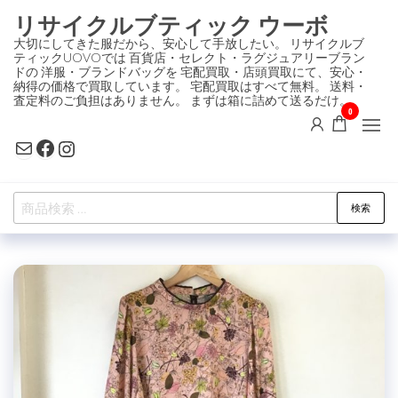
コ
リサイクルブティック ウーボ
ン
大切にしてきた服だから、安心して手放したい。 リサイクルブ
ティックUOVOでは 百貨店・セレクト・ラグジュアリーブラン
テ
ドの 洋服・ブランドバッグを 宅配買取・店頭買取にて、安心・
ン
納得の価格で買取しています。 宅配買取はすべて無料。 送料・
査定料のご負担はありません。 まずは箱に詰めて送るだけ。
ツ
0
に
Mail
Facebook
Instagram
ス
キ
検
ッ
検索
索
プ
対
象: