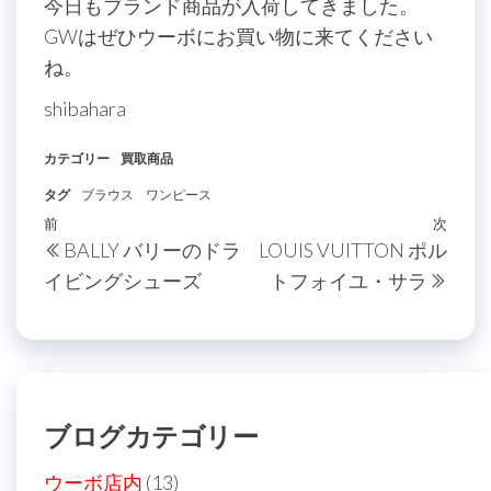
今日もブランド商品が入荷してきました。
GWはぜひウーボにお買い物に来てください
ね。
shibahara
カテゴリー
買取商品
タグ
ブラウス
ワンピース
投
過
前
次
次
BALLY バリーのドラ
LOUIS VUITTON ポル
稿
去
の
イビングシューズ
トフォイユ・サラ
の
投
ナ
投
稿
ビ
稿
ゲ
ー
ブログカテゴリー
シ
ョ
ウーボ店内
(13)