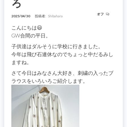
ろ
オフ
2025/04/30
投稿者:
Shibahara
こんにちは😃
GW合間の平日。
子供達はダルそうに学校に行きました。
今年は飛び石連休なのでちょっと中だるみし
ますね。
さて今日はみなさん大好き、刺繍の入ったブ
ラウスをいろいろご紹介します。