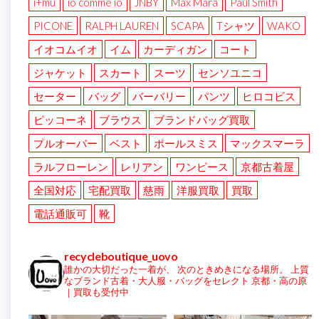
i+mu
io comme io
JNBY
Max Mara
Paul Smith
PICONE
RALPH LAUREN
SCAPA
Tシャツ
WAKO
イオコムイオ
イム
カーディガン
コート
ジャケット
スカート
スーツ
センソユニコ
セーター
バッグ
バーバリー
パンツ
ヒロコビス
ピッコーネ
ブラウス
ブランドバッグ買取
プルオーバー
ベスト
ポールスミス
マックスマーラ
ラルフローレン
レリアン
ワンピース
京都古着屋
全国対応
宅配買取
慈雨
洋服買取
買取
電話通販可
靴
recycleboutique_uovo
誰かの大切だった一着が、
次のときめきになる場所。
上質
なブランド古着・大人服・バッグをセレクト
京都・高の原
｜買取も受付中