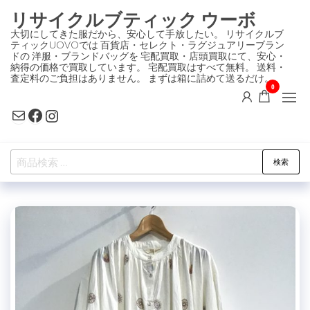
コ
リサイクルブティック ウーボ
ン
大切にしてきた服だから、安心して手放したい。 リサイクルブ
ティックUOVOでは 百貨店・セレクト・ラグジュアリーブラン
テ
ドの 洋服・ブランドバッグを 宅配買取・店頭買取にて、安心・
ン
納得の価格で買取しています。 宅配買取はすべて無料。 送料・
査定料のご負担はありません。 まずは箱に詰めて送るだけ。
ツ
0
に
Mail
Facebook
Instagram
ス
キ
検
ッ
検索
索
プ
対
象: