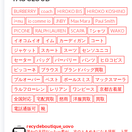
BURBERRY
coach
HIROKO BIS
HIROKO KOSHINO
i+mu
io comme io
JNBY
Max Mara
Paul Smith
PICONE
RALPH LAUREN
SCAPA
Tシャツ
WAKO
イオコムイオ
イム
カーディガン
コート
ジャケット
スカート
スーツ
センソユニコ
セーター
バッグ
バーバリー
パンツ
ヒロコビス
ピッコーネ
ブラウス
ブランドバッグ買取
プルオーバー
ベスト
ポールスミス
マックスマーラ
ラルフローレン
レリアン
ワンピース
京都古着屋
全国対応
宅配買取
慈雨
洋服買取
買取
電話通販可
靴
recycleboutique_uovo
誰かの大切だった一着が、
次のときめきになる場所。
上質