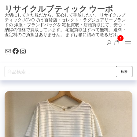
コ
リサイクルブティック ウーボ
ン
大切にしてきた服だから、安心して手放したい。 リサイクルブ
ティックUOVOでは 百貨店・セレクト・ラグジュアリーブラン
テ
ドの 洋服・ブランドバッグを 宅配買取・店頭買取にて、安心・
ン
納得の価格で買取しています。 宅配買取はすべて無料。 送料・
査定料のご負担はありません。 まずは箱に詰めて送るだけ。
ツ
0
に
Mail
Facebook
Instagram
ス
キ
検
ッ
検索
索
プ
対
象: