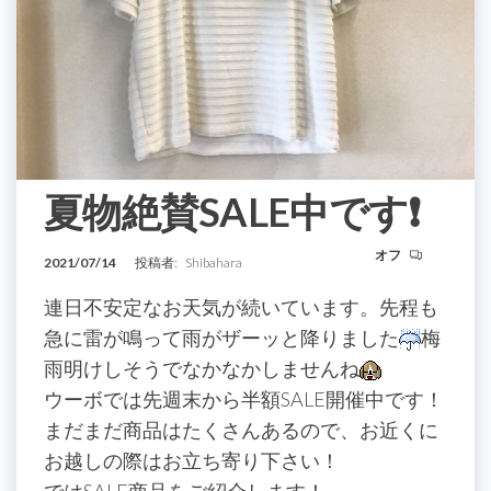
夏物絶賛SALE中です❗️
オフ
2021/07/14
投稿者:
Shibahara
連日不安定なお天気が続いています。先程も
急に雷が鳴って雨がザーッと降りました
梅
雨明けしそうでなかなかしませんね
ウーボでは先週末から半額SALE開催中です！
まだまだ商品はたくさんあるので、お近くに
お越しの際はお立ち寄り下さい！
ではSALE商品をご紹介します！