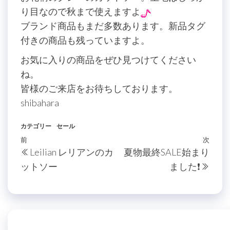
り目なので秋まで使えますよ
ブランド商品もまだ多数あります。新品タグ
付きの商品も残っていますよ。
お気に入りの商品をぜひ見つけてください
ね。
皆様のご来店をお待ちしております。
shibahara
カテゴリー
セール
投
過
前
次
次
Leilian レリアンのカ
夏物最終SALE始まり
稿
去
の
ットソー
ました❗️
の
投
ナ
投
稿
ビ
稿
ゲ
ー