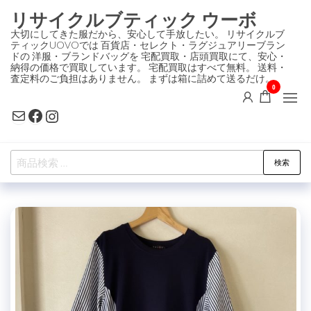
コ
リサイクルブティック ウーボ
ン
大切にしてきた服だから、安心して手放したい。 リサイクルブ
ティックUOVOでは 百貨店・セレクト・ラグジュアリーブラン
テ
ドの 洋服・ブランドバッグを 宅配買取・店頭買取にて、安心・
ン
納得の価格で買取しています。 宅配買取はすべて無料。 送料・
査定料のご負担はありません。 まずは箱に詰めて送るだけ。
ツ
0
に
Mail
Facebook
Instagram
ス
キ
検
ッ
検索
索
プ
対
象: