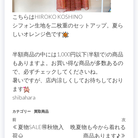
こちらはHIROKO KOSHINO
シフォン生地を二枚重のセットアップ。夏ら
しいオレンジ色です
半額商品の中には1,000円以下(半額で)の商品
もありますよ。お買い得な商品が多数あるの
で、必ずチェックしてくださいね。
暑いですが、店内涼しくしてお待ちしており
ます
shibahara
カテゴリー
買取商品
投
過
前
次
次
夏物SALE🉐秋物入
晩夏物も今から着れる
稿
去
の
荷🌰
商品あります♪
の
投