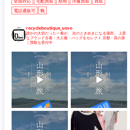
全国対応
宅配買取
慈雨
洋服買取
買取
電話通販可
靴
recycleboutique_uovo
誰かの大切だった一着が、
次のときめきになる場所。
上質
なブランド古着・大人服・バッグをセレクト
京都・高の原
｜買取も受付中