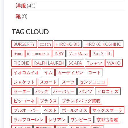
洋服
(41)
靴
(8)
TAG CLOUD
BURBERRY
coach
HIROKO BIS
HIROKO KOSHINO
i+mu
io comme io
JNBY
Max Mara
Paul Smith
PICONE
RALPH LAUREN
SCAPA
Tシャツ
WAKO
イオコムイオ
イム
カーディガン
コート
ジャケット
スカート
スーツ
センソユニコ
セーター
バッグ
バーバリー
パンツ
ヒロコビス
ピッコーネ
ブラウス
ブランドバッグ買取
プルオーバー
ベスト
ポールスミス
マックスマーラ
ラルフローレン
レリアン
ワンピース
京都古着屋