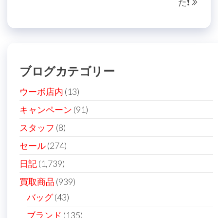
た❗️
の
投
ナ
投
稿
ビ
稿
ゲ
ー
ブログカテゴリー
シ
ョ
ウーボ店内
(13)
ン
キャンペーン
(91)
スタッフ
(8)
セール
(274)
日記
(1,739)
買取商品
(939)
バッグ
(43)
ブランド
(135)