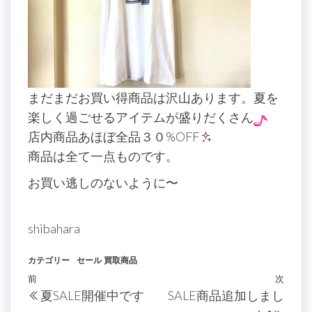
まだまだお買い得商品は沢山あります。夏を
楽しく過ごせるアイテムが盛りだくさん
店内商品あほぼ全品３０%OFF
商品は全て一点ものです。
お買い逃しのないように〜
shibahara
カテゴリー
セール
買取商品
投
過
前
次
次
夏SALE開催中です
SALE商品追加しまし
稿
去
の