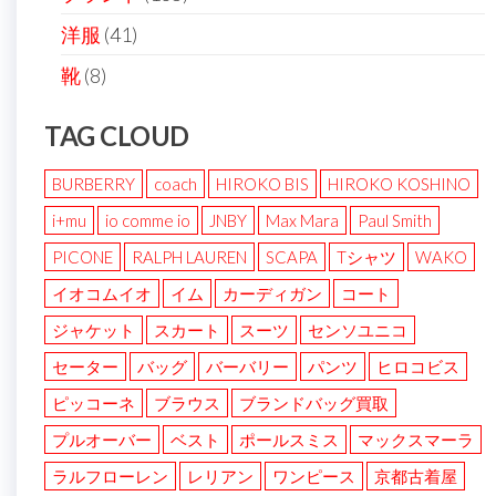
洋服
(41)
靴
(8)
TAG CLOUD
BURBERRY
coach
HIROKO BIS
HIROKO KOSHINO
i+mu
io comme io
JNBY
Max Mara
Paul Smith
PICONE
RALPH LAUREN
SCAPA
Tシャツ
WAKO
イオコムイオ
イム
カーディガン
コート
ジャケット
スカート
スーツ
センソユニコ
セーター
バッグ
バーバリー
パンツ
ヒロコビス
ピッコーネ
ブラウス
ブランドバッグ買取
プルオーバー
ベスト
ポールスミス
マックスマーラ
ラルフローレン
レリアン
ワンピース
京都古着屋