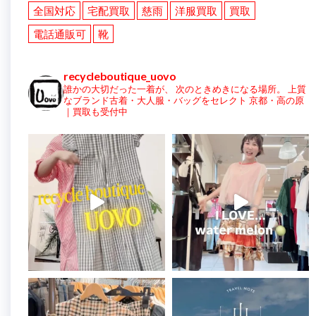
全国対応
宅配買取
慈雨
洋服買取
買取
電話通販可
靴
recycleboutique_uovo
誰かの大切だった一着が、
次のときめきになる場所。
上質
なブランド古着・大人服・バッグをセレクト
京都・高の原
｜買取も受付中