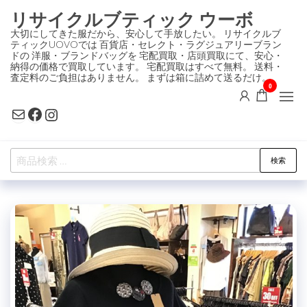
コ
リサイクルブティック ウーボ
ン
大切にしてきた服だから、安心して手放したい。 リサイクルブ
ティックUOVOでは 百貨店・セレクト・ラグジュアリーブラン
テ
ドの 洋服・ブランドバッグを 宅配買取・店頭買取にて、安心・
ン
納得の価格で買取しています。 宅配買取はすべて無料。 送料・
査定料のご負担はありません。 まずは箱に詰めて送るだけ。
ツ
0
に
Mail
Facebook
Instagram
ス
キ
検
ッ
検索
索
プ
対
象: