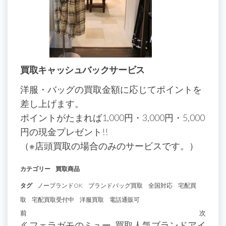
買取キャッシュバックサービス
洋服・バッグの買取金額に応じてポイントを
差し上げます。
ポイントがたまれば1,000円・3,000円・5,000
円の現金プレゼント!!
（※店頭買取の場合のみのサービスです。）
カテゴリー
買取商品
タグ
ノーブランドOK
ブランドバッグ買取
全国対応
宅配買
取
宅配買取受付中
洋服買取
電話通販可
投
過
前
次
次
フェラガモのミュー
買取人気ブランドアイ