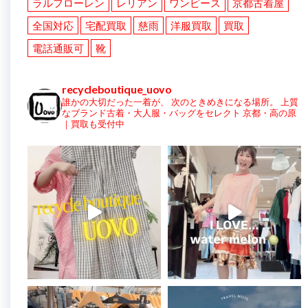
ラルフローレン
レリアン
ワンピース
京都古着屋
全国対応
宅配買取
慈雨
洋服買取
買取
電話通販可
靴
recycleboutique_uovo
誰かの大切だった一着が、
次のときめきになる場所。
上質
なブランド古着・大人服・バッグをセレクト
京都・高の原
｜買取も受付中