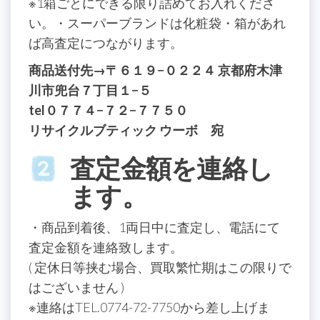
※1箱ごとにできる限り詰めてお入れくださ
い。・スーパーブランドは化粧袋・箱があれ
ば高査定につながります。
商品送付先→〒６１９−０２２４ 京都府木津
川市兜台７丁目１−５
tel０７７４−７２−７７５０
リサイクルブティック ウーボ 宛
査定金額を連絡し
ます。
・商品到着後、1両日中に査定し、電話にて
査定金額を連絡致します。
( 定休日等挟む場合、買取繁忙期はこの限りで
はございません )
※連絡はTEL.0774-72-7750から差し上げま