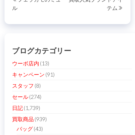
稿
去
の
ル
テム
の
投
ナ
投
稿
ビ
稿
ゲ
ー
ブログカテゴリー
シ
ョ
ウーボ店内
(13)
ン
キャンペーン
(91)
スタッフ
(8)
セール
(274)
日記
(1,739)
買取商品
(939)
バッグ
(43)