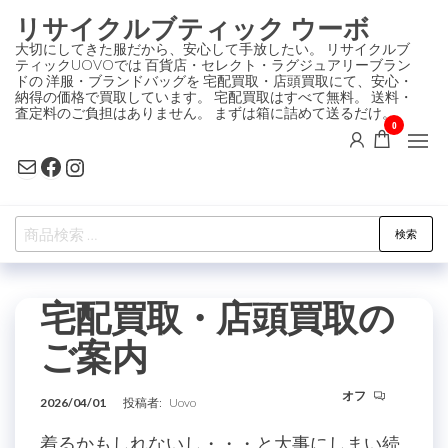
コ
リサイクルブティック ウーボ
ン
大切にしてきた服だから、安心して手放したい。 リサイクルブ
ティックUOVOでは 百貨店・セレクト・ラグジュアリーブラン
テ
ドの 洋服・ブランドバッグを 宅配買取・店頭買取にて、安心・
ン
納得の価格で買取しています。 宅配買取はすべて無料。 送料・
査定料のご負担はありません。 まずは箱に詰めて送るだけ。
ツ
0
に
Mail
Facebook
Instagram
ス
キ
検
ッ
検索
索
プ
対
宅配買取・店頭買取の
象:
ご案内
オフ
2026/04/01
投稿者:
Uovo
着るかもしれないし・・・と大事にしまい続