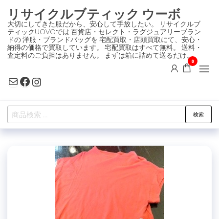
コ
リサイクルブティック ウーボ
ン
大切にしてきた服だから、安心して手放したい。 リサイクルブ
ティックUOVOでは 百貨店・セレクト・ラグジュアリーブラン
テ
ドの 洋服・ブランドバッグを 宅配買取・店頭買取にて、安心・
ン
納得の価格で買取しています。 宅配買取はすべて無料。 送料・
査定料のご負担はありません。 まずは箱に詰めて送るだけ。
ツ
0
に
Mail
Facebook
Instagram
ス
キ
検
ッ
検索
索
プ
対
象: