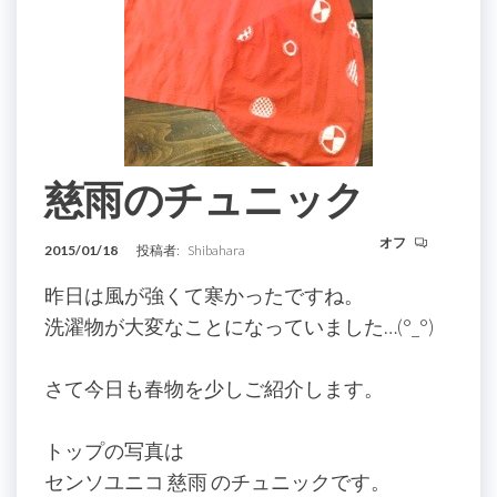
慈雨のチュニック
オフ
2015/01/18
投稿者:
Shibahara
昨日は風が強くて寒かったですね。
洗濯物が大変なことになっていました…(°_°)
さて今日も春物を少しご紹介します。
トップの写真は
センソユニコ 慈雨 のチュニックです。