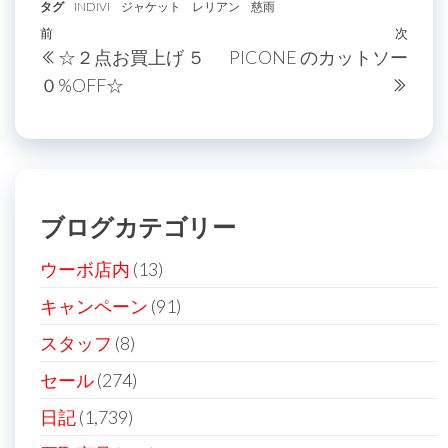
タグ
INDIVI
ジャケット
レリアン
慈雨
投
過
前
次
次
☆２点お買上げ ５
PICONE のカットソー
稿
去
の
０%OFF☆
の
投
ナ
投
稿
ビ
稿
ゲ
ー
ブログカテゴリー
シ
ョ
ウーボ店内
(13)
ン
キャンペーン
(91)
スタッフ
(8)
セール
(274)
日記
(1,739)