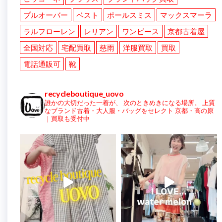
プルオーバー
ベスト
ポールスミス
マックスマーラ
ラルフローレン
レリアン
ワンピース
京都古着屋
全国対応
宅配買取
慈雨
洋服買取
買取
電話通販可
靴
recycleboutique_uovo
誰かの大切だった一着が、
次のときめきになる場所。
上質
なブランド古着・大人服・バッグをセレクト
京都・高の原
｜買取も受付中