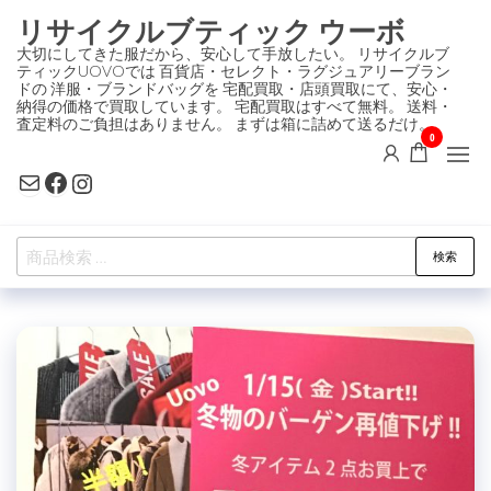
コ
リサイクルブティック ウーボ
ン
大切にしてきた服だから、安心して手放したい。 リサイクルブ
ティックUOVOでは 百貨店・セレクト・ラグジュアリーブラン
テ
ドの 洋服・ブランドバッグを 宅配買取・店頭買取にて、安心・
ン
納得の価格で買取しています。 宅配買取はすべて無料。 送料・
査定料のご負担はありません。 まずは箱に詰めて送るだけ。
ツ
0
に
Mail
Facebook
Instagram
ス
キ
検
ッ
検索
索
プ
対
象: