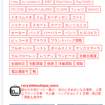
i+mu
io comme io
JNBY
Max Mara
Paul Smith
PICONE
RALPH LAUREN
SCAPA
Tシャツ
WAKO
イオコムイオ
イム
カーディガン
コート
ジャケット
スカート
スーツ
センソユニコ
セーター
バッグ
バーバリー
パンツ
ヒロコビス
ピッコーネ
ブラウス
ブランドバッグ買取
プルオーバー
ベスト
ポールスミス
マックスマーラ
ラルフローレン
レリアン
ワンピース
京都古着屋
全国対応
宅配買取
慈雨
洋服買取
買取
電話通販可
靴
recycleboutique_uovo
誰かの大切だった一着が、
次のときめきになる場所。
上質
なブランド古着・大人服・バッグをセレクト
京都・高の原
｜買取も受付中