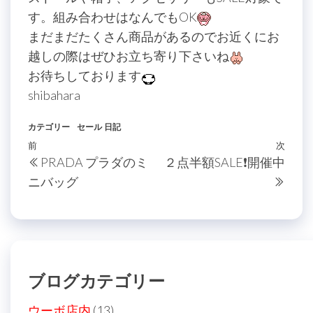
す。組み合わせはなんでもOK
まだまだたくさん商品があるのでお近くにお
越しの際はぜひお立ち寄り下さいね
お待ちしております
shibahara
カテゴリー
セール
日記
投
過
前
次
次
PRADA プラダのミ
２点半額SALE❗️開催中
稿
去
の
ニバッグ
の
投
ナ
投
稿
ビ
稿
ゲ
ー
ブログカテゴリー
シ
ョ
ウーボ店内
(13)