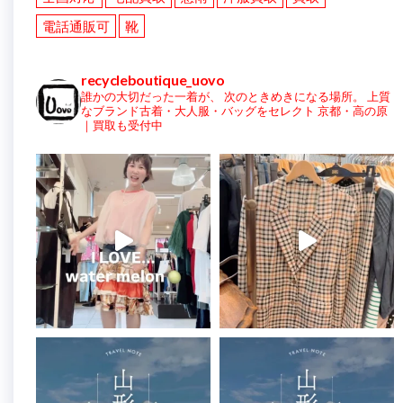
電話通販可
靴
recycleboutique_uovo
誰かの大切だった一着が、
次のときめきになる場所。
上質
なブランド古着・大人服・バッグをセレクト
京都・高の原
｜買取も受付中