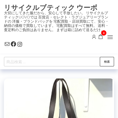
コ
リサイクルブティック ウーボ
ン
大切にしてきた服だから、安心して手放したい。 リサイクルブ
ティックUOVOでは 百貨店・セレクト・ラグジュアリーブラン
テ
ドの 洋服・ブランドバッグを 宅配買取・店頭買取にて、安心・
ン
納得の価格で買取しています。 宅配買取はすべて無料。 送料・
査定料のご負担はありません。 まずは箱に詰めて送るだけ。
ツ
0
に
Mail
Facebook
Instagram
ス
キ
検
ッ
検索
索
プ
対
象: