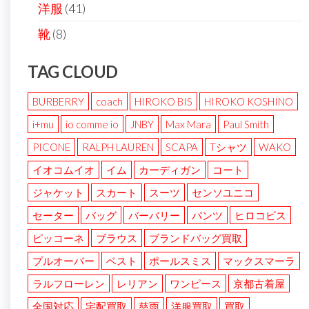
洋服
(41)
靴
(8)
TAG CLOUD
BURBERRY
coach
HIROKO BIS
HIROKO KOSHINO
i+mu
io comme io
JNBY
Max Mara
Paul Smith
PICONE
RALPH LAUREN
SCAPA
Tシャツ
WAKO
イオコムイオ
イム
カーディガン
コート
ジャケット
スカート
スーツ
センソユニコ
セーター
バッグ
バーバリー
パンツ
ヒロコビス
ピッコーネ
ブラウス
ブランドバッグ買取
プルオーバー
ベスト
ポールスミス
マックスマーラ
ラルフローレン
レリアン
ワンピース
京都古着屋
全国対応
宅配買取
慈雨
洋服買取
買取