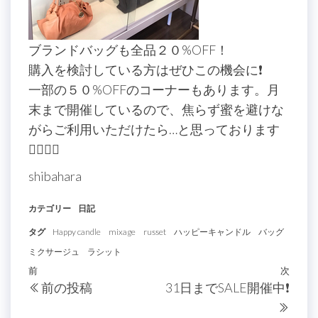
ブランドバッグも全品２０%OFF！
購入を検討している方はぜひこの機会に❗️
一部の５０%OFFのコーナーもあります。月
末まで開催しているので、焦らず蜜を避けな
がらご利用いただけたら…と思っております
🙇‍♀️🙇‍♀️
shibahara
カテゴリー
日記
タグ
Happy candle
mixage
russet
ハッピーキャンドル
バッグ
ミクサージュ
ラシット
投
過
前
次
次
前の投稿
31日までSALE開催中❗️
稿
去
の
の
投