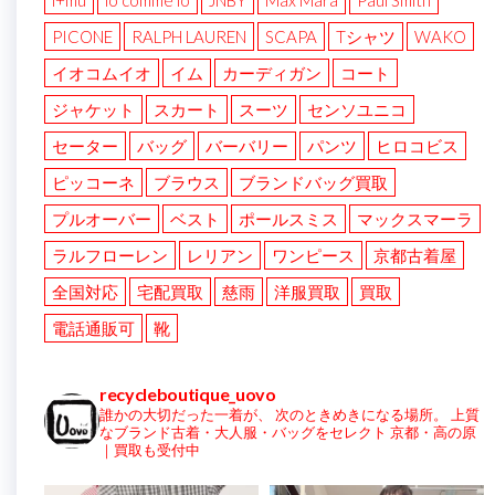
i+mu
io comme io
JNBY
Max Mara
Paul Smith
PICONE
RALPH LAUREN
SCAPA
Tシャツ
WAKO
イオコムイオ
イム
カーディガン
コート
ジャケット
スカート
スーツ
センソユニコ
セーター
バッグ
バーバリー
パンツ
ヒロコビス
ピッコーネ
ブラウス
ブランドバッグ買取
プルオーバー
ベスト
ポールスミス
マックスマーラ
ラルフローレン
レリアン
ワンピース
京都古着屋
全国対応
宅配買取
慈雨
洋服買取
買取
電話通販可
靴
recycleboutique_uovo
誰かの大切だった一着が、
次のときめきになる場所。
上質
なブランド古着・大人服・バッグをセレクト
京都・高の原
｜買取も受付中