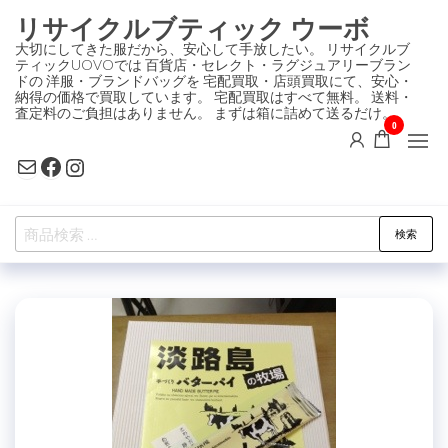
コ
リサイクルブティック ウーボ
ン
大切にしてきた服だから、安心して手放したい。 リサイクルブ
ティックUOVOでは 百貨店・セレクト・ラグジュアリーブラン
テ
ドの 洋服・ブランドバッグを 宅配買取・店頭買取にて、安心・
ン
納得の価格で買取しています。 宅配買取はすべて無料。 送料・
査定料のご負担はありません。 まずは箱に詰めて送るだけ。
ツ
0
に
Mail
Facebook
Instagram
ス
キ
検
ッ
検索
索
プ
対
象: