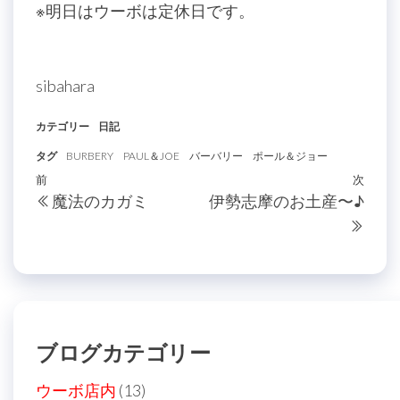
※明日はウーボは定休日です。
sibahara
カテゴリー
日記
タグ
BURBERY
PAUL＆JOE
バーバリー
ポール＆ジョー
投
過
前
次
次
魔法のカガミ
伊勢志摩のお土産〜♪
稿
去
の
の
投
ナ
投
稿
ビ
稿
ゲ
ー
ブログカテゴリー
シ
ョ
ウーボ店内
(13)