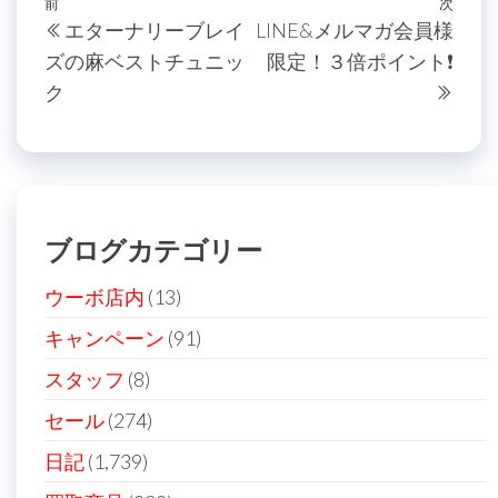
投
過
前
次
次
エターナリーブレイ
LINE&メルマガ会員様
稿
去
の
ズの麻ベストチュニッ
限定！３倍ポイント❗️
の
投
ナ
ク
投
稿
ビ
稿
ゲ
ー
シ
ブログカテゴリー
ョ
ン
ウーボ店内
(13)
キャンペーン
(91)
スタッフ
(8)
セール
(274)
日記
(1,739)