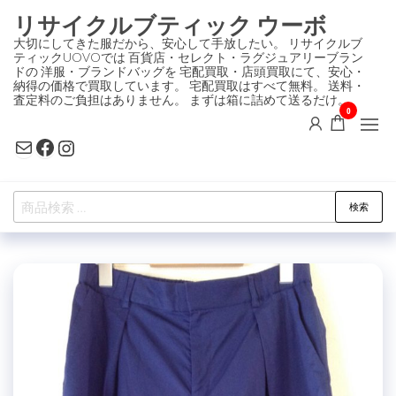
コ
リサイクルブティック ウーボ
ン
大切にしてきた服だから、安心して手放したい。 リサイクルブ
ティックUOVOでは 百貨店・セレクト・ラグジュアリーブラン
テ
ドの 洋服・ブランドバッグを 宅配買取・店頭買取にて、安心・
ン
納得の価格で買取しています。 宅配買取はすべて無料。 送料・
査定料のご負担はありません。 まずは箱に詰めて送るだけ。
ツ
0
に
Mail
Facebook
Instagram
ス
キ
検
ッ
検索
索
プ
対
象: