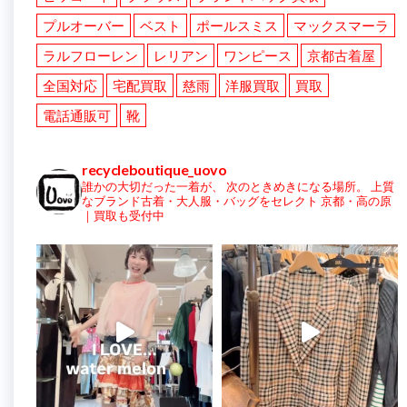
プルオーバー
ベスト
ポールスミス
マックスマーラ
ラルフローレン
レリアン
ワンピース
京都古着屋
全国対応
宅配買取
慈雨
洋服買取
買取
電話通販可
靴
recycleboutique_uovo
誰かの大切だった一着が、
次のときめきになる場所。
上質
なブランド古着・大人服・バッグをセレクト
京都・高の原
｜買取も受付中