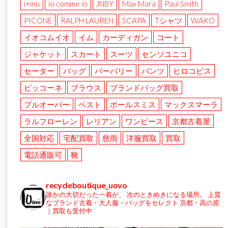
i+mu
io comme io
JNBY
Max Mara
Paul Smith
PICONE
RALPH LAUREN
SCAPA
Tシャツ
WAKO
イオコムイオ
イム
カーディガン
コート
ジャケット
スカート
スーツ
センソユニコ
セーター
バッグ
バーバリー
パンツ
ヒロコビス
ピッコーネ
ブラウス
ブランドバッグ買取
プルオーバー
ベスト
ポールスミス
マックスマーラ
ラルフローレン
レリアン
ワンピース
京都古着屋
全国対応
宅配買取
慈雨
洋服買取
買取
電話通販可
靴
recycleboutique_uovo
誰かの大切だった一着が、
次のときめきになる場所。
上質
なブランド古着・大人服・バッグをセレクト
京都・高の原
｜買取も受付中