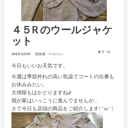
４５R のウールジャケ
ット
オフ
2015/12/07
投稿者:
Shibahara
今日もいいお天気です。
今週は季節外れの高い気温でコートの出番も
お休みみたい。
大掃除もはかどりますね♪
我が家はいっこうに進んでませんが…
さて今日も店頭の商品をご紹介します( ^ω^ )