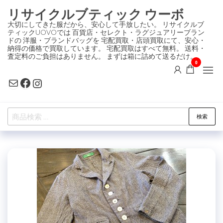
コ
リサイクルブティック ウーボ
ン
大切にしてきた服だから、安心して手放したい。 リサイクルブ
ティックUOVOでは 百貨店・セレクト・ラグジュアリーブラン
テ
ドの 洋服・ブランドバッグを 宅配買取・店頭買取にて、安心・
ン
納得の価格で買取しています。 宅配買取はすべて無料。 送料・
査定料のご負担はありません。 まずは箱に詰めて送るだけ。
ツ
0
に
Mail
Facebook
Instagram
ス
キ
検
ッ
検索
索
プ
対
象: