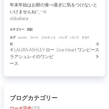
年末年始はお餅の食べ過ぎに気をつけないと
いけませんね^_−☆
shibahara
カテゴリー
日記
タグ
powder
コート
ジャケット
バッグ
パンツ
４５R
投
過
前
次
次
LAURA ASHLEY ロー
Live Heart ワンピース
稿
去
の
ラアシュレイのワンピ
の
投
ナ
ース
投
稿
ビ
稿
ゲ
ー
シ
ブログカテゴリー
ョ
ウーボ店内
(13)