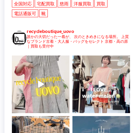
全国対応
宅配買取
慈雨
洋服買取
買取
電話通販可
靴
recycleboutique_uovo
誰かの大切だった一着が、
次のときめきになる場所。
上質
なブランド古着・大人服・バッグをセレクト
京都・高の原
｜買取も受付中