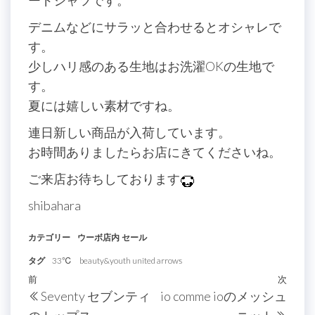
デニムなどにサラッと合わせるとオシャレで
す。
少しハリ感のある生地はお洗濯OKの生地で
す。
夏には嬉しい素材ですね。
連日新しい商品が入荷しています。
お時間ありましたらお店にきてくださいね。
ご来店お待ちしております
shibahara
カテゴリー
ウーボ店内
セール
タグ
33℃
beauty&youth united arrows
投
過
前
次
次
Seventy セブンティ
io comme ioのメッシュ
稿
去
の