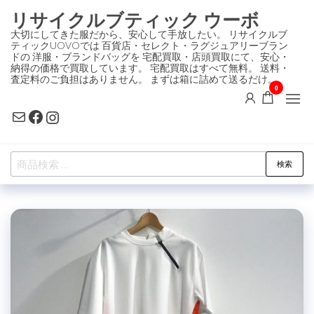
コ
リサイクルブティック ウーボ
ン
大切にしてきた服だから、安心して手放したい。 リサイクルブ
ティックUOVOでは 百貨店・セレクト・ラグジュアリーブラン
テ
ドの 洋服・ブランドバッグを 宅配買取・店頭買取にて、安心・
ン
納得の価格で買取しています。 宅配買取はすべて無料。 送料・
査定料のご負担はありません。 まずは箱に詰めて送るだけ。
ツ
0
に
Mail
Facebook
Instagram
ス
キ
検
ッ
検索
索
プ
対
象: