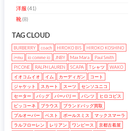
洋服
(41)
靴
(8)
TAG CLOUD
BURBERRY
coach
HIROKO BIS
HIROKO KOSHINO
i+mu
io comme io
JNBY
Max Mara
Paul Smith
PICONE
RALPH LAUREN
SCAPA
Tシャツ
WAKO
イオコムイオ
イム
カーディガン
コート
ジャケット
スカート
スーツ
センソユニコ
セーター
バッグ
バーバリー
パンツ
ヒロコビス
ピッコーネ
ブラウス
ブランドバッグ買取
プルオーバー
ベスト
ポールスミス
マックスマーラ
ラルフローレン
レリアン
ワンピース
京都古着屋