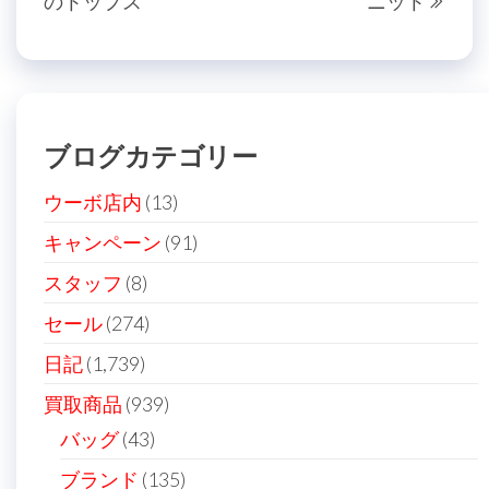
のトップス
ニット
の
投
ナ
投
稿
ビ
稿
ゲ
ー
ブログカテゴリー
シ
ョ
ウーボ店内
(13)
ン
キャンペーン
(91)
スタッフ
(8)
セール
(274)
日記
(1,739)
買取商品
(939)
バッグ
(43)
ブランド
(135)