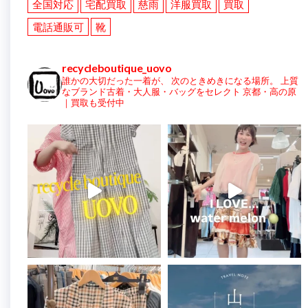
全国対応
宅配買取
慈雨
洋服買取
買取
電話通販可
靴
recycleboutique_uovo
誰かの大切だった一着が、
次のときめきになる場所。
上質
なブランド古着・大人服・バッグをセレクト
京都・高の原
｜買取も受付中