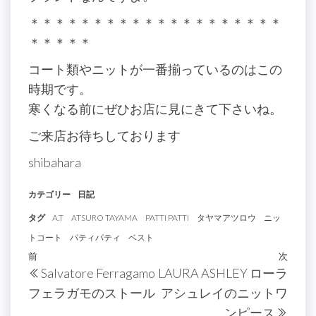
＊＊＊＊＊＊＊＊＊＊＊＊＊＊＊＊＊＊＊＊
＊＊＊＊＊
コート類やニットが一番揃っているのはこの
時期です。
寒くなる前にぜひお店に見にきて下さいね。
ご来店お待ちしております
shibahara
カテゴリー
日記
タグ
A.T
ATSURO TAYAMA
PATTI PATTI
タヤマアツロウ
ニッ
トコート
パティパティ
ベスト
投
過
前
次
次
Salvatore Ferragamo
LAURA ASHLEY ローラ
稿
去
の
フェラガモのストール
アシュレイのニットワ
の
投
ナ
ンピース