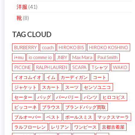
洋服
(41)
靴
(8)
TAG CLOUD
BURBERRY
coach
HIROKO BIS
HIROKO KOSHINO
i+mu
io comme io
JNBY
Max Mara
Paul Smith
PICONE
RALPH LAUREN
SCAPA
Tシャツ
WAKO
イオコムイオ
イム
カーディガン
コート
ジャケット
スカート
スーツ
センソユニコ
セーター
バッグ
バーバリー
パンツ
ヒロコビス
ピッコーネ
ブラウス
ブランドバッグ買取
プルオーバー
ベスト
ポールスミス
マックスマーラ
ラルフローレン
レリアン
ワンピース
京都古着屋