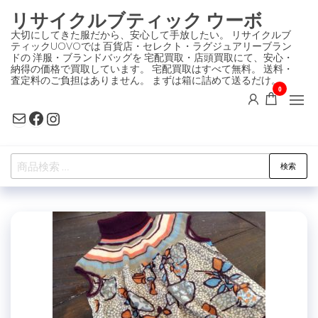
コ
リサイクルブティック ウーボ
ン
大切にしてきた服だから、安心して手放したい。 リサイクルブ
ティックUOVOでは 百貨店・セレクト・ラグジュアリーブラン
テ
ドの 洋服・ブランドバッグを 宅配買取・店頭買取にて、安心・
ン
納得の価格で買取しています。 宅配買取はすべて無料。 送料・
査定料のご負担はありません。 まずは箱に詰めて送るだけ。
ツ
0
に
Mail
Facebook
Instagram
ス
キ
検
ッ
検索
索
プ
対
象: