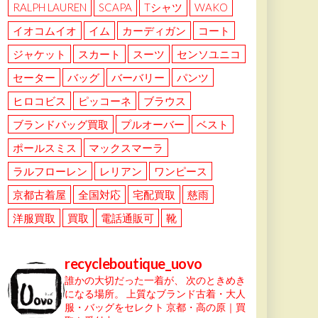
RALPH LAUREN
SCAPA
Tシャツ
WAKO
イオコムイオ
イム
カーディガン
コート
ジャケット
スカート
スーツ
センソユニコ
セーター
バッグ
バーバリー
パンツ
ヒロコビス
ピッコーネ
ブラウス
ブランドバッグ買取
プルオーバー
ベスト
ポールスミス
マックスマーラ
ラルフローレン
レリアン
ワンピース
京都古着屋
全国対応
宅配買取
慈雨
洋服買取
買取
電話通販可
靴
recycleboutique_uovo
誰かの大切だった一着が、
次のときめき
になる場所。
上質なブランド古着・大人
服・バッグをセレクト
京都・高の原｜買