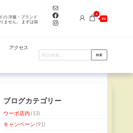
Mail
Facebook
0
ドの 洋服・ブランド
¥0
Instagram
りません。 まずは箱
て
アクセス
検
検索
索
対
象:
ブログカテゴリー
ウーボ店内
(13)
キャンペーン
(91)