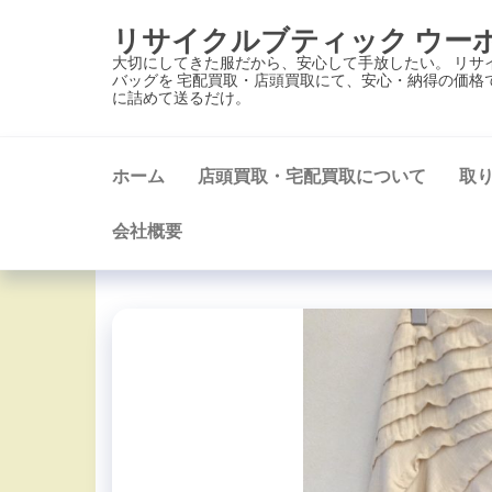
コ
リサイクルブティック ウー
ン
大切にしてきた服だから、安心して手放したい。 リサ
テ
バッグを 宅配買取・店頭買取にて、安心・納得の価格
に詰めて送るだけ。
ン
ツ
に
ホーム
店頭買取・宅配買取について
取
ス
キ
会社概要
ッ
プ