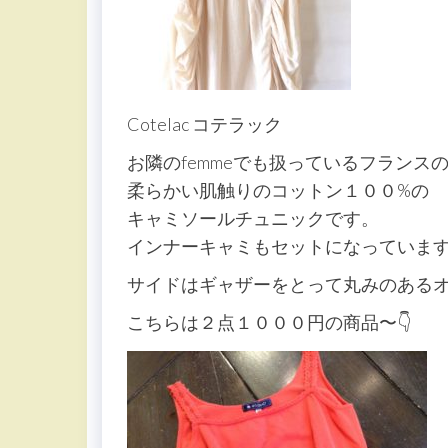
Cotelac コテラック
お隣のfemmeでも扱っているフランス
柔らかい肌触りのコットン１００%の
キャミソールチュニックです。
インナーキャミもセットになっていま
サイドはギャザーをとって丸みのある
こちらは２点１０００円の商品〜👇