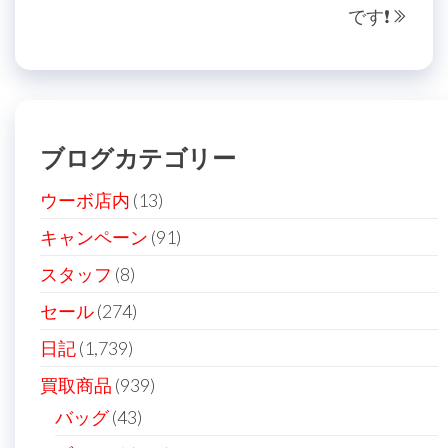
稿
です❗️
の
投
ナ
投
稿
ビ
稿
ゲ
ー
ブログカテゴリー
シ
ョ
ウーボ店内
(13)
ン
キャンペーン
(91)
スタッフ
(8)
セール
(274)
日記
(1,739)
買取商品
(939)
バッグ
(43)