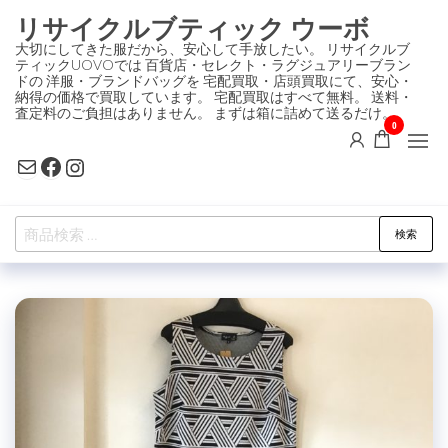
コ
リサイクルブティック ウーボ
ン
大切にしてきた服だから、安心して手放したい。 リサイクルブ
ティックUOVOでは 百貨店・セレクト・ラグジュアリーブラン
テ
ドの 洋服・ブランドバッグを 宅配買取・店頭買取にて、安心・
ン
納得の価格で買取しています。 宅配買取はすべて無料。 送料・
査定料のご負担はありません。 まずは箱に詰めて送るだけ。
ツ
0
に
Mail
Facebook
Instagram
ス
キ
検
ッ
検索
索
プ
対
象: