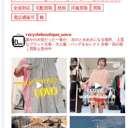
全国対応
宅配買取
慈雨
洋服買取
買取
電話通販可
靴
recycleboutique_uovo
誰かの大切だった一着が、
次のときめきになる場所。
上質
なブランド古着・大人服・バッグをセレクト
京都・高の原
｜買取も受付中