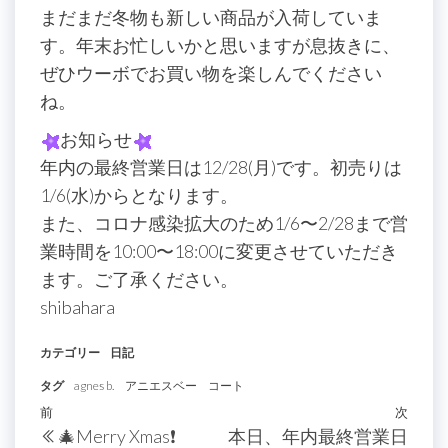
まだまだ冬物も新しい商品が入荷していま
す。年末お忙しいかと思いますが息抜きに、
ぜひウーボでお買い物を楽しんでください
ね。
お知らせ
年内の最終営業日は12/28(月)です。初売りは
1/6(水)からとなります。
また、コロナ感染拡大のため1/6〜2/28まで営
業時間を10:00〜18:00に変更させていただき
ます。ご了承ください。
shibahara
カテゴリー
日記
タグ
agnes b.
アニエスベー
コート
投
過
前
次
次
🎄Merry Xmas❗️
本日、年内最終営業日
去
の