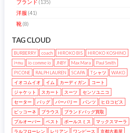
ブランド
(135)
洋服
(41)
靴
(8)
TAG CLOUD
BURBERRY
coach
HIROKO BIS
HIROKO KOSHINO
i+mu
io comme io
JNBY
Max Mara
Paul Smith
PICONE
RALPH LAUREN
SCAPA
Tシャツ
WAKO
イオコムイオ
イム
カーディガン
コート
ジャケット
スカート
スーツ
センソユニコ
セーター
バッグ
バーバリー
パンツ
ヒロコビス
ピッコーネ
ブラウス
ブランドバッグ買取
プルオーバー
ベスト
ポールスミス
マックスマーラ
ラルフローレン
レリアン
ワンピース
京都古着屋