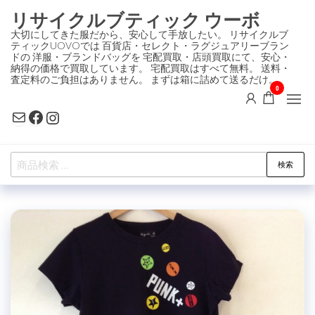
コ
リサイクルブティック ウーボ
ン
大切にしてきた服だから、安心して手放したい。 リサイクルブ
ティックUOVOでは 百貨店・セレクト・ラグジュアリーブラン
テ
ドの 洋服・ブランドバッグを 宅配買取・店頭買取にて、安心・
ン
納得の価格で買取しています。 宅配買取はすべて無料。 送料・
査定料のご負担はありません。 まずは箱に詰めて送るだけ。
ツ
0
に
Mail
Facebook
Instagram
ス
キ
検
ッ
検索
索
プ
対
象: