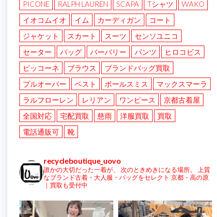
PICONE
RALPH LAUREN
SCAPA
Tシャツ
WAKO
イオコムイオ
イム
カーディガン
コート
ジャケット
スカート
スーツ
センソユニコ
セーター
バッグ
バーバリー
パンツ
ヒロコビス
ピッコーネ
ブラウス
ブランドバッグ買取
プルオーバー
ベスト
ポールスミス
マックスマーラ
ラルフローレン
レリアン
ワンピース
京都古着屋
全国対応
宅配買取
慈雨
洋服買取
買取
電話通販可
靴
recycleboutique_uovo
誰かの大切だった一着が、
次のときめきになる場所。
上質
なブランド古着・大人服・バッグをセレクト
京都・高の原
｜買取も受付中