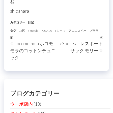
ね
shibahara
カテゴリー
日記
タグ
23区
agnes b.
PULALA
Tシャツ
アニエスベー
プララ
投
過
前
次
次
Jocomomola ホコモ
LeSportsac レスポート
稿
去
の
モラのコットンチュニ
サック モリー
の
投
ナ
ック
投
稿
ビ
稿
ゲ
ー
シ
ブログカテゴリー
ョ
ン
ウーボ店内
(13)