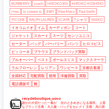
BURBERRY
coach
HIROKO BIS
HIROKO KOSHINO
i+mu
io comme io
JNBY
Max Mara
Paul Smith
PICONE
RALPH LAUREN
SCAPA
Tシャツ
WAKO
イオコムイオ
イム
カーディガン
コート
ジャケット
スカート
スーツ
センソユニコ
セーター
バッグ
バーバリー
パンツ
ヒロコビス
ピッコーネ
ブラウス
ブランドバッグ買取
プルオーバー
ベスト
ポールスミス
マックスマーラ
ラルフローレン
レリアン
ワンピース
京都古着屋
全国対応
宅配買取
慈雨
洋服買取
買取
電話通販可
靴
recycleboutique_uovo
誰かの大切だった一着が、
次のときめきになる場所。
上質
なブランド古着・大人服・バッグをセレクト
京都・高の原