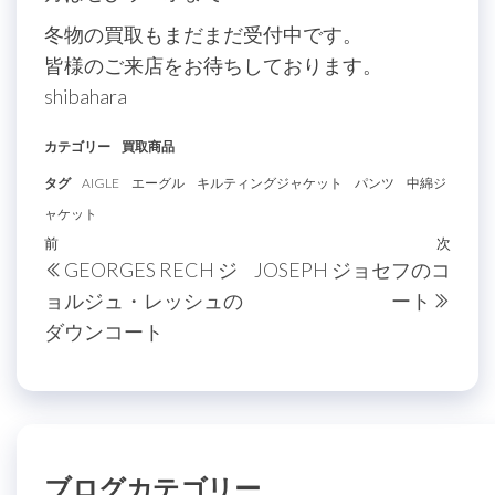
冬物の買取もまだまだ受付中です。
皆様のご来店をお待ちしております。
shibahara
カテゴリー
買取商品
タグ
AIGLE
エーグル
キルティングジャケット
パンツ
中綿ジ
ャケット
投
過
前
次
次
GEORGES RECH ジ
JOSEPH ジョセフのコ
稿
去
の
ョルジュ・レッシュの
ート
の
投
ナ
ダウンコート
投
稿
ビ
稿
ゲ
ー
シ
ブログカテゴリー