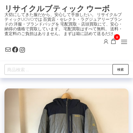
コ
リサイクルブティック ウーボ
ン
大切にしてきた服だから、安心して手放したい。 リサイクルブ
ティックUOVOでは 百貨店・セレクト・ラグジュアリーブラン
テ
ドの 洋服・ブランドバッグを 宅配買取・店頭買取にて、安心・
ン
納得の価格で買取しています。 宅配買取はすべて無料。 送料・
査定料のご負担はありません。 まずは箱に詰めて送るだけ。
ツ
0
に
Mail
Facebook
Instagram
ス
キ
検
ッ
検索
索
プ
対
象: