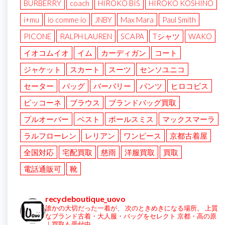
BURBERRY
coach
HIROKO BIS
HIROKO KOSHINO
i+mu
io comme io
JNBY
Max Mara
Paul Smith
PICONE
RALPH LAUREN
SCAPA
Tシャツ
WAKO
イオコムイオ
イム
カーディガン
コート
ジャケット
スカート
スーツ
センソユニコ
セーター
バッグ
バーバリー
パンツ
ヒロコビス
ピッコーネ
ブラウス
ブランドバッグ買取
プルオーバー
ベスト
ポールスミス
マックスマーラ
ラルフローレン
レリアン
ワンピース
京都古着屋
全国対応
宅配買取
慈雨
洋服買取
買取
電話通販可
靴
recycleboutique_uovo
誰かの大切だった一着が、
次のときめきになる場所。
上質
なブランド古着・大人服・バッグをセレクト
京都・高の原
｜買取も受付中