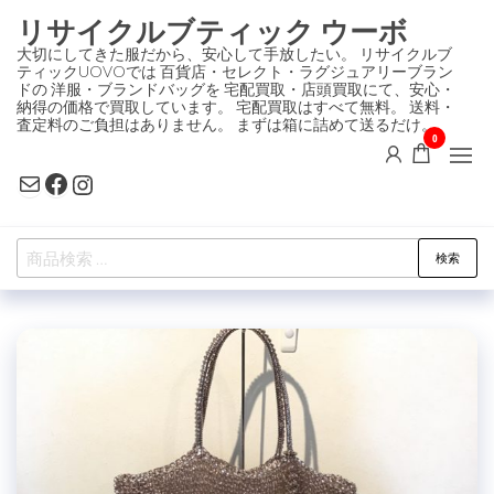
コ
リサイクルブティック ウーボ
ン
大切にしてきた服だから、安心して手放したい。 リサイクルブ
ティックUOVOでは 百貨店・セレクト・ラグジュアリーブラン
テ
ドの 洋服・ブランドバッグを 宅配買取・店頭買取にて、安心・
ン
納得の価格で買取しています。 宅配買取はすべて無料。 送料・
査定料のご負担はありません。 まずは箱に詰めて送るだけ。
ツ
0
に
Mail
Facebook
Instagram
ス
キ
検
ッ
検索
索
プ
対
象: