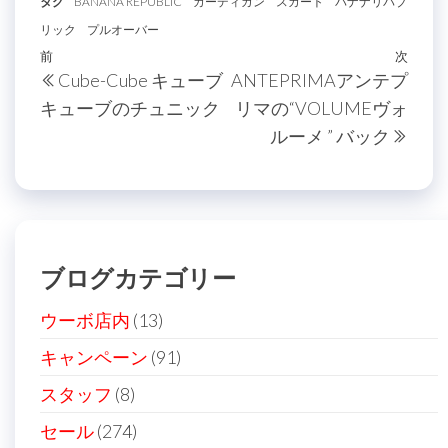
タグ
BANANA REPUBLIC
カーディガン
スカート
バナナリパブ
リック
プルオーバー
投
過
前
次
次
Cube-Cube キューブ
ANTEPRIMAアンテプ
稿
去
の
キューブのチュニック
リマの“VOLUMEヴォ
の
投
ナ
ルーメ ” バック
投
稿
ビ
稿
ゲ
ー
シ
ブログカテゴリー
ョ
ン
ウーボ店内
(13)
キャンペーン
(91)
スタッフ
(8)
セール
(274)