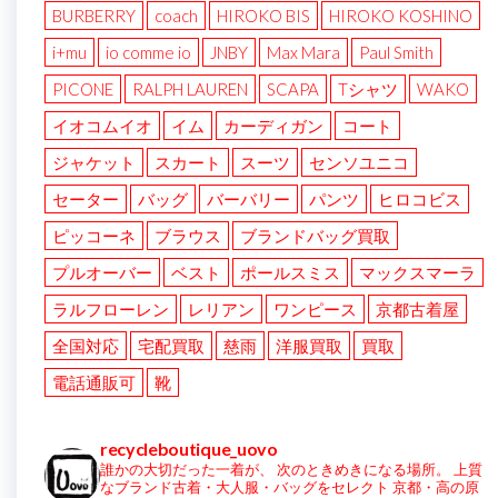
BURBERRY
coach
HIROKO BIS
HIROKO KOSHINO
i+mu
io comme io
JNBY
Max Mara
Paul Smith
PICONE
RALPH LAUREN
SCAPA
Tシャツ
WAKO
イオコムイオ
イム
カーディガン
コート
ジャケット
スカート
スーツ
センソユニコ
セーター
バッグ
バーバリー
パンツ
ヒロコビス
ピッコーネ
ブラウス
ブランドバッグ買取
プルオーバー
ベスト
ポールスミス
マックスマーラ
ラルフローレン
レリアン
ワンピース
京都古着屋
全国対応
宅配買取
慈雨
洋服買取
買取
電話通販可
靴
recycleboutique_uovo
誰かの大切だった一着が、
次のときめきになる場所。
上質
なブランド古着・大人服・バッグをセレクト
京都・高の原