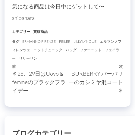
気になる商品は今日中にゲットして〜
shibahara
カテゴリー
買取商品
タグ
ERMANNO FIRENZE
FEILER
LILLY LYNQUE
エルマンノフ
ィレンツェ
ニットチュニック
バッグ
ファーニット
フェイラ
ー
リリーリン
投
過
前
次
次
28、29日はUovo＆
BURBERRY バーバリ
稿
去
の
femmeのブラックフラ
ーのカシミヤ混コート
の
投
ナ
イデー
投
稿
ビ
稿
ゲ
ー
シ
ブログカテゴリー