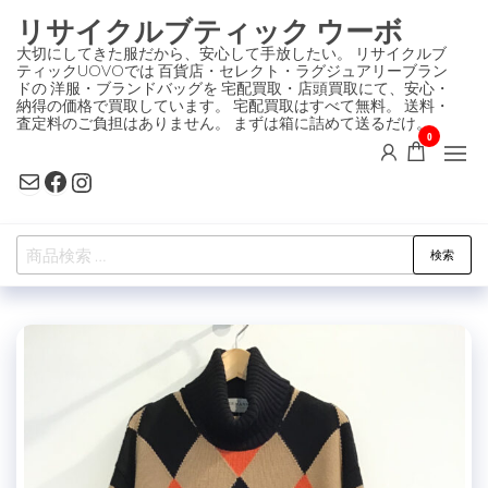
コ
リサイクルブティック ウーボ
ン
大切にしてきた服だから、安心して手放したい。 リサイクルブ
ティックUOVOでは 百貨店・セレクト・ラグジュアリーブラン
テ
ドの 洋服・ブランドバッグを 宅配買取・店頭買取にて、安心・
ン
納得の価格で買取しています。 宅配買取はすべて無料。 送料・
査定料のご負担はありません。 まずは箱に詰めて送るだけ。
ツ
0
に
Mail
Facebook
Instagram
ス
キ
検
ッ
検索
索
プ
対
象: