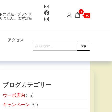
Mail
Facebook
0
ドの 洋服・ブランド
¥0
Instagram
りません。 まずは箱
て
アクセス
検
検索
索
対
象:
ブログカテゴリー
ウーボ店内
(13)
キャンペーン
(91)