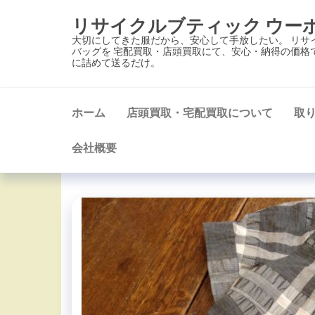
コ
リサイクルブティック ウー
ン
大切にしてきた服だから、安心して手放したい。 リサ
テ
バッグを 宅配買取・店頭買取にて、安心・納得の価格
に詰めて送るだけ。
ン
ツ
に
ホーム
店頭買取・宅配買取について
取
ス
キ
会社概要
ッ
プ