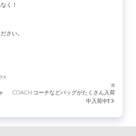
れなく！
ください。
ウス
次
次
ャ
COACH コーチなどバッグがたくさん入荷
の
中入荷中❗️
投
稿