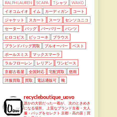
RALPH LAUREN
SCAPA
Tシャツ
WAKO
イオコムイオ
イム
カーディガン
コート
ジャケット
スカート
スーツ
センソユニコ
セーター
バッグ
バーバリー
パンツ
ヒロコビス
ピッコーネ
ブラウス
ブランドバッグ買取
プルオーバー
ベスト
ポールスミス
マックスマーラ
ラルフローレン
レリアン
ワンピース
京都古着屋
全国対応
宅配買取
慈雨
洋服買取
買取
電話通販可
靴
recycleboutique_uovo
誰かの大切だった一着が、
次のときめき
になる場所。
上質なブランド古着・大人
服・バッグをセレクト
京都・高の原｜買