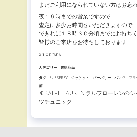
まだご利用になられていない方はお忘
夜１９時までの営業ですので
査定に多少お時間をいただきますので
できれば１８時３０分頃までにお持ち
皆様のご来店をお待ちしております
shibahara
カテゴリー
買取商品
タグ
BURBERRY
ジャケット
バーバリー
パンツ
ブラ
投
過
前
RALPH LAUREN ラルフローレンのシ
稿
去
ツチュニック
の
ナ
投
ビ
稿
ゲ