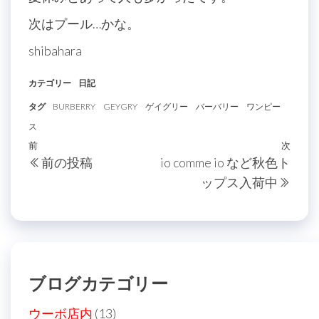
次はプール…かな。
shibahara
カテゴリー
日記
タグ
BURBERRY
GEYGRY
ゲイグリー
バーバリー
ワンピー
ス
投
過
前
次
次
前の投稿
io comme io など秋色ト
稿
去
の
ップス入荷中
の
投
ナ
投
稿
ビ
稿
ゲ
ー
ブログカテゴリー
シ
ョ
ウーボ店内
(13)