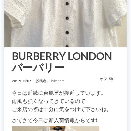
BURBERRY LONDON
バーバリー
オフ
2017/08/07
投稿者:
Shibahara
今日は近畿に台風☔️が接近しています。
雨風も強くなってきているので
ご来店の際は十分に気をつけて下さいね。
さてさて今日は新入荷情報からです❗️