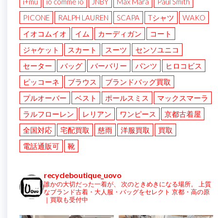
i+mu
io comme io
JNBY
Max Mara
Paul Smith
PICONE
RALPH LAUREN
SCAPA
Tシャツ
WAKO
イオコムイオ
イム
カーディガン
コート
ジャケット
スカート
スーツ
センソユニコ
セーター
バッグ
バーバリー
パンツ
ヒロコビス
ピッコーネ
ブラウス
ブランドバッグ買取
プルオーバー
ベスト
ポールスミス
マックスマーラ
ラルフローレン
レリアン
ワンピース
京都古着屋
全国対応
宅配買取
慈雨
洋服買取
買取
電話通販可
靴
recycleboutique_uovo
誰かの大切だった一着が、
次のときめきになる場所。
上質
なブランド古着・大人服・バッグをセレクト
京都・高の原
｜買取も受付中