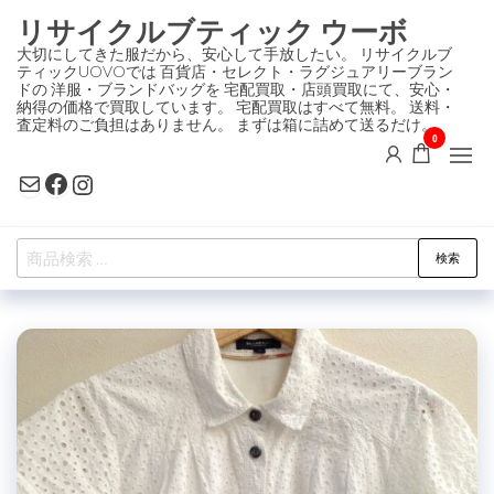
コ
リサイクルブティック ウーボ
ン
大切にしてきた服だから、安心して手放したい。 リサイクルブ
ティックUOVOでは 百貨店・セレクト・ラグジュアリーブラン
テ
ドの 洋服・ブランドバッグを 宅配買取・店頭買取にて、安心・
ン
納得の価格で買取しています。 宅配買取はすべて無料。 送料・
査定料のご負担はありません。 まずは箱に詰めて送るだけ。
ツ
0
に
Mail
Facebook
Instagram
ス
キ
検
ッ
検索
索
プ
対
象: