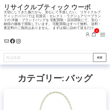
コ
リサイクルブティック ウーボ
ン
大切にしてきた服だから、安心して手放したい。 リサイクルブ
ティックUOVOでは 百貨店・セレクト・ラグジュアリーブラン
テ
ドの 洋服・ブランドバッグを 宅配買取・店頭買取にて、安心・
ン
納得の価格で買取しています。 宅配買取はすべて無料。 送料・
査定料のご負担はありません。 まずは箱に詰めて送るだけ。
ツ
0
に
Mail
Facebook
Instagram
ス
キ
検
ッ
検索
索
プ
対
カテゴリー:
バッグ
象: