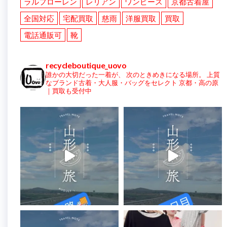
ラルフローレン
レリアン
ワンピース
京都古着屋
全国対応
宅配買取
慈雨
洋服買取
買取
電話通販可
靴
recycleboutique_uovo
誰かの大切だった一着が、
次のときめきになる場所。
上質
なブランド古着・大人服・バッグをセレクト
京都・高の原
｜買取も受付中