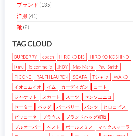
ブランド
(135)
洋服
(41)
靴
(8)
TAG CLOUD
BURBERRY
coach
HIROKO BIS
HIROKO KOSHINO
i+mu
io comme io
JNBY
Max Mara
Paul Smith
PICONE
RALPH LAUREN
SCAPA
Tシャツ
WAKO
イオコムイオ
イム
カーディガン
コート
ジャケット
スカート
スーツ
センソユニコ
セーター
バッグ
バーバリー
パンツ
ヒロコビス
ピッコーネ
ブラウス
ブランドバッグ買取
プルオーバー
ベスト
ポールスミス
マックスマーラ