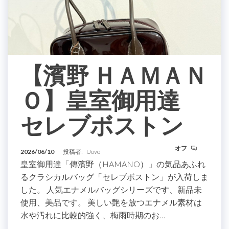
【濱野 ＨＡＭＡＮ
Ｏ】皇室御用達
セレブボストン
オフ
2026/06/10
投稿者:
Uovo
皇室御用達「傳濱野（HAMANO）」の気品あふれ
るクラシカルバッグ「セレブボストン」が入荷しま
した。 人気エナメルバッグシリーズです、新品未
使用、美品です。 美しい艶を放つエナメル素材は
水や汚れに比較的強く、梅雨時期のお…